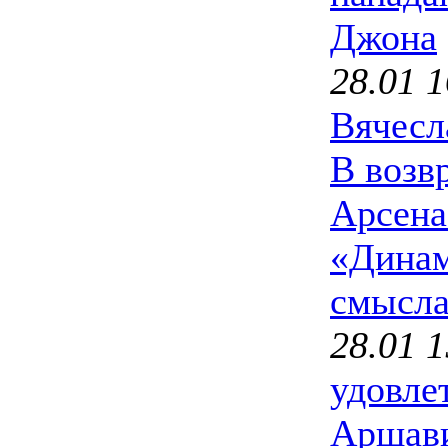
Джона
28.01 1
Вячесл
В возв
Арсена
«Динам
смысл
28.01 1
удовле
Аршав