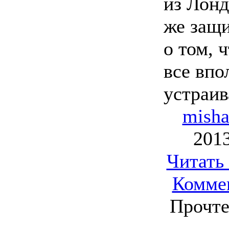
из Лонд
же защи
о том, ч
все впо
устраив
mish
2013
Читать
Комме
Прочте