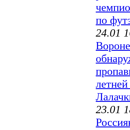
чемпио
по фут
24.01 1
Ворон
обнару
пропав
летней
Лалачк
23.01 1
Россия