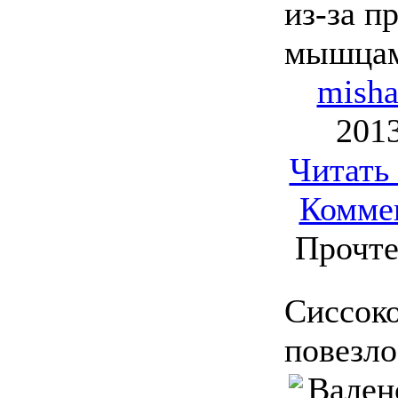
из-за п
мышцам
mish
2013
Читать
Комме
Прочте
Сиссоко
повезло
Вален