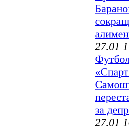
Барано
сокращ
алимен
27.01 1
Футбол
«Спарт
Самош
переста
за деп
27.01 1