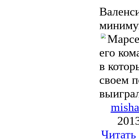
Валенси
миниму
Марсе
его ком
в котор
своем п
выиграл
mish
2013
Читать