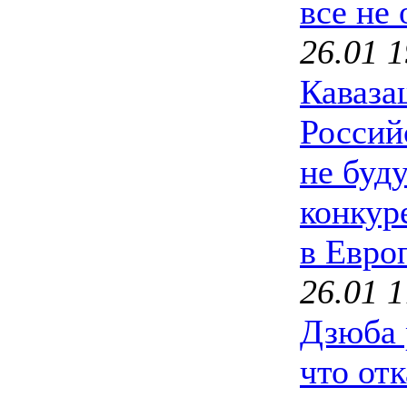
все не
26.01 1
Каваза
Россий
не буд
конкур
в Евро
26.01 1
Дзюба 
что отк