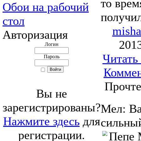
то врем
Обои на рабочий
получил
стол
mish
Авторизация
2013
Логин
Читать
Пароль
Коммен
Прочте
Вы не
зарегистрированы?
Мел: В
Нажмите здесь
для
сильны
регистрации.
Пепе 