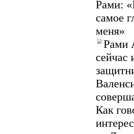
Рами: «
самое г
меня»
Рами 
сейчас 
защитни
Валенси
соверша
Как гов
интерес