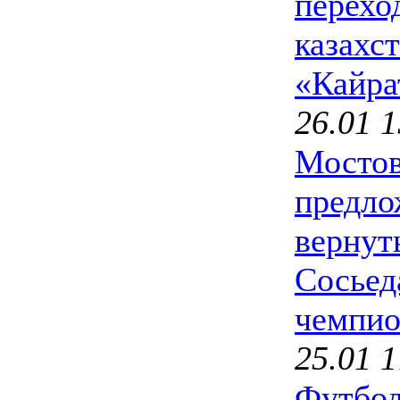
перехо
казахс
«Кайра
26.01 1
Мосто
предло
вернут
Сосьед
чемпио
25.01 1
Футбол