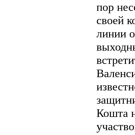
пор нес
своей к
линии о
выходн
встрети
Валенси
известн
защитн
Кошта н
участво