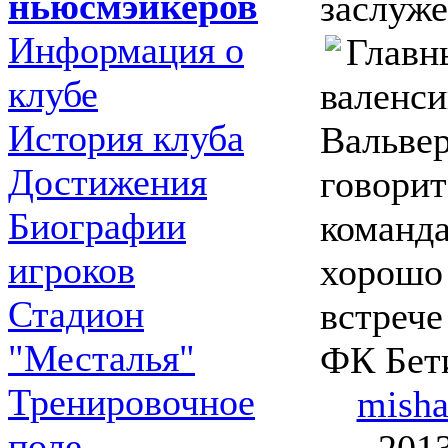
ньюсмэйкеров
заслуже
Информация о
Главн
клубе
валенси
История клуба
Вальве
Достижения
говорит
Биографии
команда
игроков
хорошо 
Стадион
встрече
"Месталья"
ФК Бет
Тренировочное
mish
поле