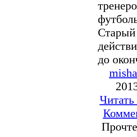
тренер
футболь
Старый
действи
до окон
mish
2013
Читать
Комме
Прочте