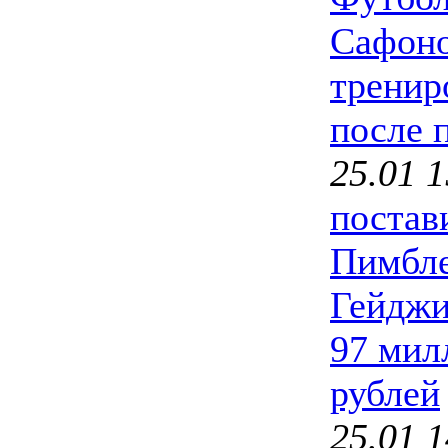
Сафоно
тренир
после 
25.01 1
постав
Пимбле
Гейджи
97 мил
рублей
25.01 1