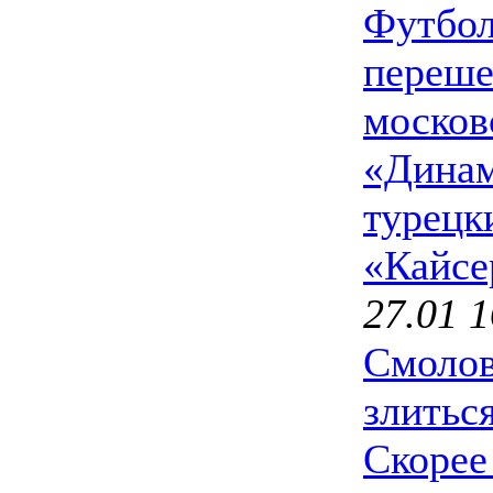
Футбол
переше
москов
«Динам
турецк
«Кайсе
27.01 1
Смолов
злитьс
Скорее 