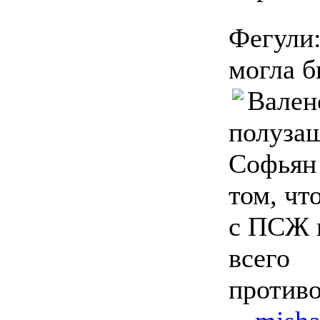
Фегули
могла б
Вален
полуза
Софьян 
том, чт
с ПСЖ 
всего
противо