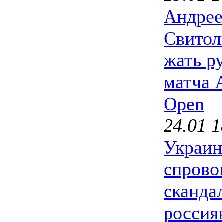
Андрее
Свитол
жать р
матча A
Open
24.01 1
Украи
спрово
скандал
россия