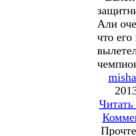
защитн
Али оче
что его
вылетел
чемпион
mish
2013
Читать
Комме
Прочте