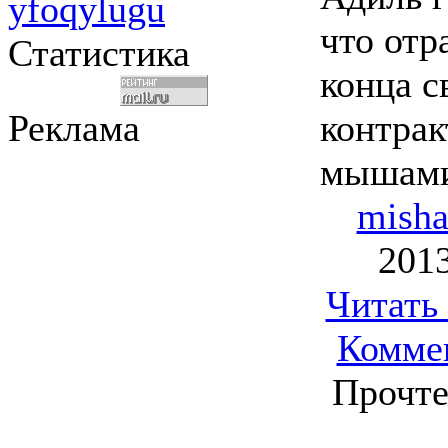
yfoqylugu
что отр
Статистика
конца 
Реклама
контрак
мышам
mish
2013
Читать
Комме
Прочте