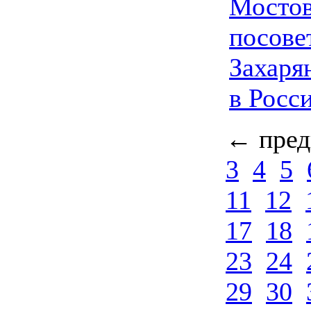
Мосто
посове
Захаря
в Росс
← пре
3
4
5
11
12
17
18
23
24
29
30