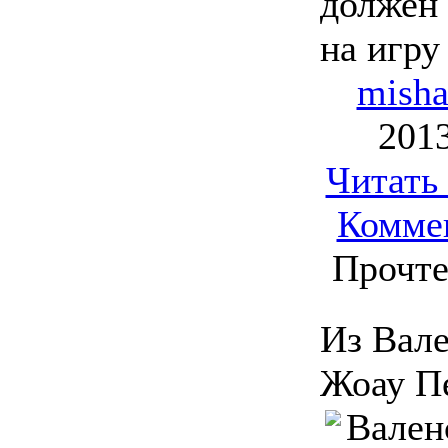
должен 
на игру
mish
2013
Читать
Комме
Прочте
Из Вале
Жоау П
Вален