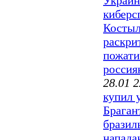
Украин
киберс
Костыл
раскри
пожати
россия
28.01 2
купил 
Браган
бразил
напада