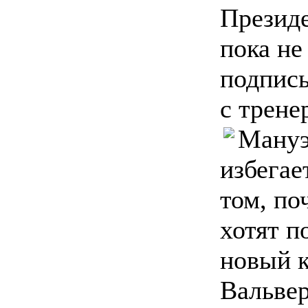
Презид
пока не
подписы
с трене
Мануэ
избегае
том, по
хотят п
новый к
Вальвер