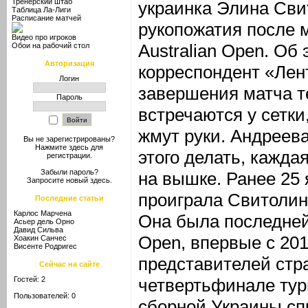
Тренерский штаб
украинка Элина Сви
Таблица Ла-Лиги
Расписание матчей
рукопожатия после м
Видео про игроков
Australian Open. Об
Обои на рабочий стол
Авторизация
корреспондент «Лен
Логин
завершения матча т
Пароль
встречаются у сетки,
жмут руки. Андреев
Вы не зарегистрированы?
Нажмите здесь
для
этого делать, кажда
регистрации.
Забыли пароль?
на вышке. Ранее 25
Запросите новый
здесь
.
проиграла Свитолино
Последние статьи
Карлос Марчена
Она была последней 
Асьер дель Орно
Давид Сильва
Open, впервые с 201
Хоакин Санчес
Висенте Родригес
представителей стр
Сейчас на сайте
Гостей: 2
четвертьфинале турн
Пользователей: 0
сборной Украины сп