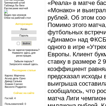
«Реала» в матче ба
Тренерский штаб
Таблица Ла-Лиги
«Монако» и выиграл
Расписание матчей
Видео про игроков
рублей. Об этом со
Обои на рабочий стол
Помимо этого матча,
Авторизация
Логин
футбольных встречи:
Пароль
«Динамо» над ФКСБ,
одного в игре «Утрех
Вы не зарегистрированы?
Европы. Клиент бук
Нажмите здесь
для
регистрации.
ставку в размере 2 
Забыли пароль?
Запросите новый
здесь
.
коэффициент равнял
Последние статьи
предсказал исходы 
Карлос Марчена
Асьер дель Орно
Давид Сильва
выигрыша составила
Хоакин Санчес
Висенте Родригес
сообщалось, что ро
Сейчас на сайте
матча Лиги чемпион
Гостей: 4
миллиона рублей. К
Пользователей: 0