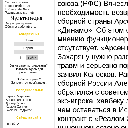
союза (РФС) Вячесл
Состав команды
Тренерский штаб
Таблица Ла-Лиги
необходимость воз
Расписание матчей
сборной страны Арс
Видео про игроков
Обои на рабочий стол
«Динамо». Об этом 
Авторизация
мнению функционера
Логин
отсутствует. «Арсен
Пароль
Захаряну нужно раз
травм и серьезно по
Вы не зарегистрированы?
Нажмите здесь
для
заявил Колосков. Р
регистрации.
Забыли пароль?
сборной России Але
Запросите новый
здесь
.
обратился с советом
Последние статьи
Карлос Марчена
экс-игрока, хавбеку
Асьер дель Орно
Давид Сильва
Хоакин Санчес
чем оставаться в И
Висенте Родригес
контракт с «Реалом 
Сейчас на сайте
Гостей: 2
нынешнем сезоне он