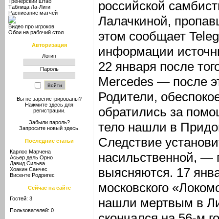
Тренерский штаб
российской самбист
Таблица Ла-Лиги
Расписание матчей
Лалачкиной, пропав
Видео про игроков
этом сообщает Teleg
Обои на рабочий стол
Авторизация
информации источни
Логин
22 января после тог
Пароль
Mercedes — после эт
Родители, обеспоко
Вы не зарегистрированы?
Нажмите здесь
для
обратились за помо
регистрации.
Забыли пароль?
тело нашли в Придо
Запросите новый
здесь
.
Следствие установи
Последние статьи
Карлос Марчена
насильственной, — 
Асьер дель Орно
Давид Сильва
выясняются. 17 янв
Хоакин Санчес
Висенте Родригес
московского «Локом
Сейчас на сайте
Гостей: 3
нашли мертвым в Л
Пользователей: 0
скончался на 56-м г