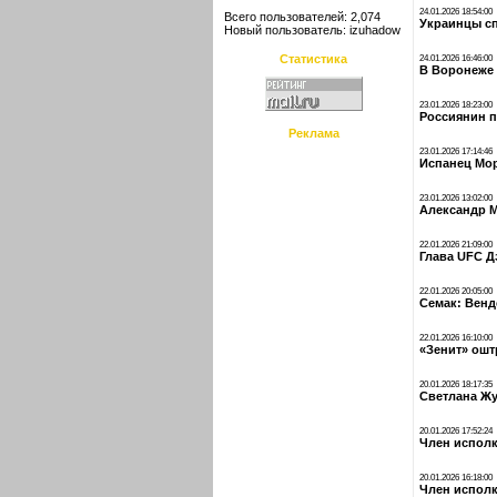
24.01.2026 18:54:00
Всего пользователей: 2,074
Украинцы сп
Новый пользователь:
izuhadow
Статистика
24.01.2026 16:46:00
В Воронеже 
23.01.2026 18:23:00
Россиянин п
Реклама
23.01.2026 17:14:46
Испанец Мо
23.01.2026 13:02:00
Александр М
22.01.2026 21:09:00
Глава UFC Д
22.01.2026 20:05:00
Семак: Венд
22.01.2026 16:10:00
«Зенит» ошт
20.01.2026 18:17:35
Светлана Жу
20.01.2026 17:52:24
Член исполк
20.01.2026 16:18:00
Член исполк