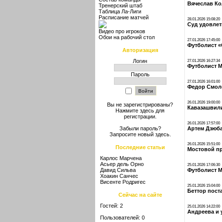
Вячеслав Ко
Тренерский штаб
Таблица Ла-Лиги
Расписание матчей
28.01.2026 15:08:20
Суд удовлет
Видео про игроков
Обои на рабочий стол
27.01.2026 17:45:00
Футболист «
Авторизация
Логин
27.01.2026 16:27:34
Футболист М
Пароль
27.01.2026 16:01:00
Федор Смоло
26.01.2026 19:00:00
Вы не зарегистрированы?
Кавазашвили
Нажмите здесь
для
регистрации.
26.01.2026 17:57:00
Артем Дзюба
Забыли пароль?
Запросите новый
здесь
.
26.01.2026 15:51:00
Последние статьи
Мостовой пр
Карлос Марчена
Асьер дель Орно
25.01.2026 17:06:30
Давид Сильва
Футболист М
Хоакин Санчес
Висенте Родригес
25.01.2026 15:04:00
Беттор пост
Сейчас на сайте
Гостей: 2
25.01.2026 14:22:00
Андреева и 
Пользователей: 0