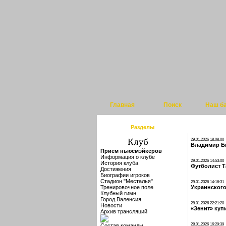
Главная
Поиск
Наш б
Разделы
29.01.2026 18:08:00
Владимир Бы
Прием ньюсмэйкеров
Информация о клубе
29.01.2026 14:53:00
История клуба
Футболист Т
Достижения
Биографии игроков
Стадион "Месталья"
29.01.2026 14:16:31
Тренировочное поле
Украинского
Клубный гимн
Город Валенсия
28.01.2026 22:21:20
Новости
«Зенит» куп
Архив трансляций
28.01.2026 16:29:39
Состав команды