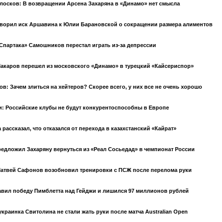
лосков: В возвращении Арсена Захаряна в «Динамо» нет смысла
ворил иск Аршавина к Юлии Барановской о сокращении размера алиментов
Спартака» Самошников перестал играть из-за депрессии
акаров перешел из московского «Динамо» в турецкий «Кайсериспор»
в: Зачем злиться на хейтеров? Скорее всего, у них все не очень хорошо
: Российские клубы не будут конкурентоспособны в Европе
 рассказал, что отказался от перехода в казахстанский «Кайрат»
едложил Захаряну вернуться из «Реал Сосьедад» в чемпионат России
атвей Сафонов возобновил тренировки с ПСЖ после перелома руки
авил победу Пимблетта над Гейджи и лишился 97 миллионов рублей
украинка Свитолина не стали жать руки после матча Australian Open