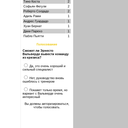
Тино Коста
2
Софьян Фегули
2
Роберто Солдадо
2
Адиль Рами
1
Андрес Гуардадо
1
Хуан Бернат
1
Дани Парехо
1
Пабло Пьятти
1
Голосование
Сможет ли Эрнесто
Вальверде вывести команду
из кризиса?
Да, это очень хороший и
сильный специалист
Нет, руководство вновь
ошиблось с тренером
Покажет только время, но
вариант с Вальверде очень
интересный
Вы должны авторизироваться,
чтобы голосовать.