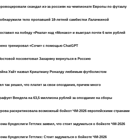
ровоцировали скандал из-за россиян на чемпионате Европы по футзалу
обнаружили тело пропавшей 18-летней самбистки Лалачкиной
оставил на победу «Реала» над «Монако» и выиграл почти 6 млн рублей
рено тренировал «Сочи» с помощью ChatGPT
остовой посоветовал Захаряну вернуться в Россию
эйна Уайт назвал Криштиану Роналду любимым футболистом
ел так решил, что платит за свои опоздания, причем много
рафует Вендела на 63,5 миллиона рублей за опоздание на сборы
рова раскритиковала возможный бойкот ЧМ-2026 европейскими странами
ома бундеслиги Геттлих заявил, что стоит задуматься о бойкоте ЧМ-2026
ома бундеслиги Геттлих: Стоит задуматься о бойкоте ЧМ-2026