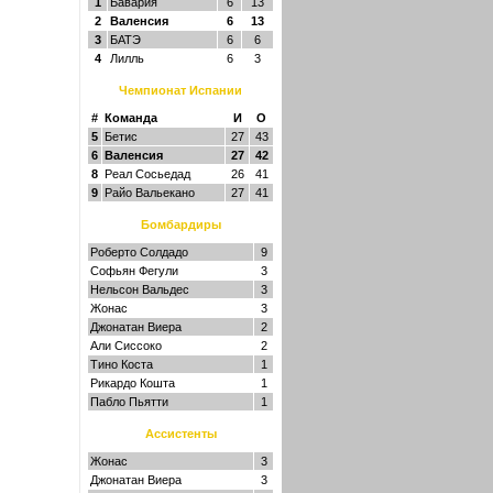
1
Бавария
6
13
2
Валенсия
6
13
3
БАТЭ
6
6
4
Лилль
6
3
Чемпионат Испании
#
Команда
И
О
5
Бетис
27
43
6
Валенсия
27
42
8
Реал Сосьедад
26
41
9
Райо Вальекано
27
41
Бомбардиры
Роберто Солдадо
9
Софьян Фегули
3
Нельсон Вальдес
3
Жонас
3
Джонатан Виера
2
Али Сиссоко
2
Тино Коста
1
Рикардо Кошта
1
Пабло Пьятти
1
Ассистенты
Жонас
3
Джонатан Виера
3