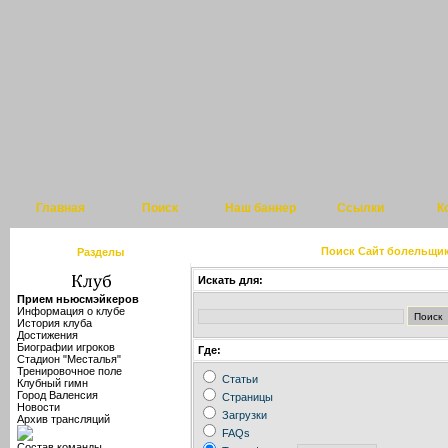
Главная
Поиск
Наш баннер
Ссылки
К
Поиск Сайт болельщи
Разделы
Искать для:
Прием ньюсмэйкеров
Информация о клубе
История клуба
Достижения
Биографии игроков
Где:
Стадион "Месталья"
Тренировочное поле
Статьи
Клубный гимн
Город Валенсия
Страницы
Новости
Загрузки
Архив трансляций
FAQs
Состав команды