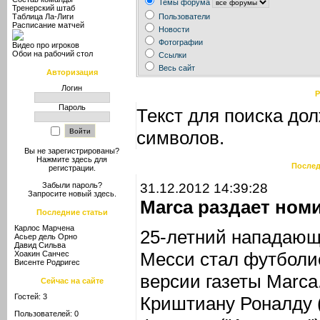
Темы форума
Тренерский штаб
Таблица Ла-Лиги
Пользователи
Расписание матчей
Новости
Фотографии
Видео про игроков
Обои на рабочий стол
Ссылки
Весь сайт
Авторизация
Логин
Р
Пароль
Текст для поиска дол
символов.
Вы не зарегистрированы?
Нажмите здесь
для
Послед
регистрации.
31.12.2012 14:39:28
Забыли пароль?
Запросите новый
здесь
.
Marca раздает ном
Последние статьи
Карлос Марчена
25-летний нападающ
Асьер дель Орно
Давид Сильва
Месси стал футболис
Хоакин Санчес
Висенте Родригес
версии газеты Marca
Сейчас на сайте
Гостей: 3
Криштиану Роналду 
Пользователей: 0