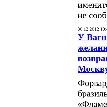
именит
не сооб
30.12.2012 13:
У Вагн
желан
возвра
Москв
Форвар
бразил
«Фламе