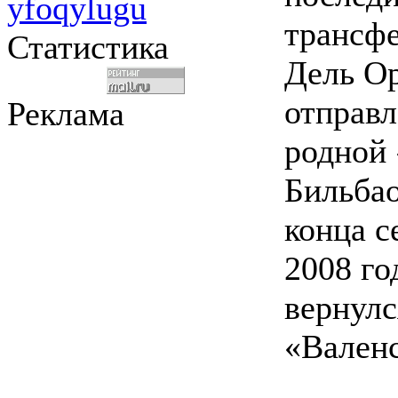
yfoqylugu
трансфе
Статистика
Дель О
отправл
Реклама
родной
Бильбао
конца с
2008 го
вернулс
«Вален