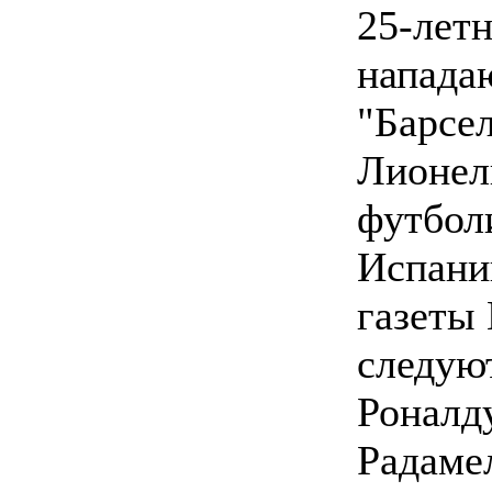
25-лет
напад
"Барсе
Лионел
футбол
Испани
газеты 
следую
Роналду
Радаме