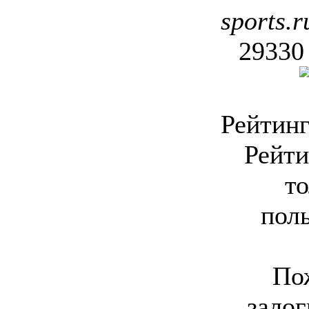
sports.r
29330
Рейтин
Рейти
то
поль
По
залог