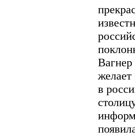
прекра
извест
россий
поклон
Вагнер
желает
в росс
столицу
информ
появила