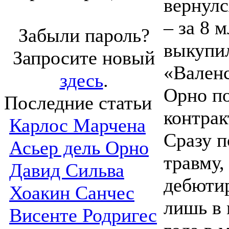
вернул
– за 8 м
Забыли пароль?
выкупи
Запросите новый
«Валенс
здесь
.
Орно п
Последние статьи
контракт
Карлос Марчена
Сразу п
Асьер дель Орно
травму,
Давид Сильва
дебютир
Хоакин Санчес
лишь в 
Висенте Родригес