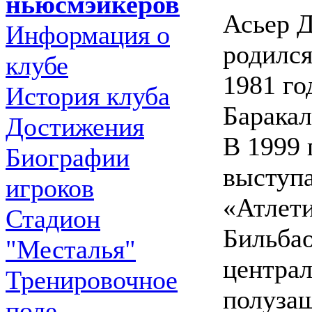
ньюсмэйкеров
Асьер 
Информация о
родился
клубе
1981 го
История клуба
Баракал
Достижения
В 1999 
Биографии
выступа
игроков
«Атлети
Стадион
Бильбао
"Месталья"
централ
Тренировочное
полузащ
поле