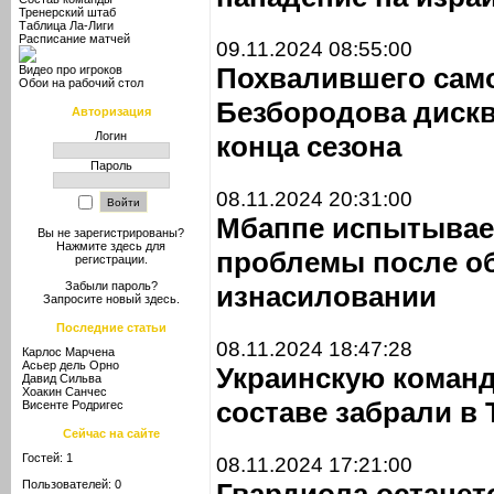
Тренерский штаб
Таблица Ла-Лиги
Расписание матчей
09.11.2024 08:55:00
Похвалившего само
Видео про игроков
Обои на рабочий стол
Безбородова диск
Авторизация
Логин
конца сезона
Пароль
08.11.2024 20:31:00
Мбаппе испытывае
Вы не зарегистрированы?
Нажмите здесь
для
проблемы после о
регистрации.
Забыли пароль?
изнасиловании
Запросите новый
здесь
.
Последние статьи
08.11.2024 18:47:28
Карлос Марчена
Асьер дель Орно
Украинскую команд
Давид Сильва
Хоакин Санчес
составе забрали в
Висенте Родригес
Сейчас на сайте
Гостей: 1
08.11.2024 17:21:00
Пользователей: 0