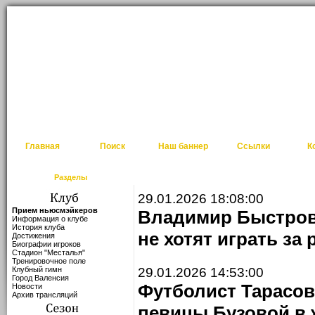
Главная
Поиск
Наш баннер
Ссылки
К
Разделы
29.01.2026 18:08:00
Прием ньюсмэйкеров
Владимир Быстров
Информация о клубе
История клуба
не хотят играть за
Достижения
Биографии игроков
Стадион "Месталья"
Тренировочное поле
Клубный гимн
29.01.2026 14:53:00
Город Валенсия
Футболист Тарасо
Новости
Архив трансляций
певицы Бузовой в 