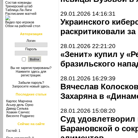
Состав команды
Тренерский штаб
Таблица Ла-Лиги
29.01.2026 14:16:31
Расписание матчей
Украинского кибер
Видео про игроков
Обои на рабочий стол
раскритиковали за
Авторизация
Логин
28.01.2026 22:21:20
Пароль
«Зенит» купил у «
бразильского нап
Вы не зарегистрированы?
Нажмите здесь
для
регистрации.
28.01.2026 16:29:39
Забыли пароль?
Вячеслав Колосков
Запросите новый
здесь
.
Захаряна в «Динам
Последние статьи
Карлос Марчена
Асьер дель Орно
Давид Сильва
28.01.2026 15:08:20
Хоакин Санчес
Висенте Родригес
Суд удовлетворил
Сейчас на сайте
Барановской о сок
Гостей: 1