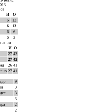
:0
Бетис
2013
нов
И
О
6
13
6
13
6
6
6
3
спании
И
О
27
43
27
42
дад
26
41
кано
27
41
адо
9
ли
3
дес
3
3
ера
2
2