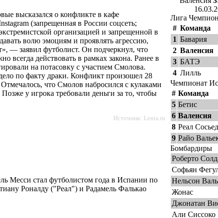
Валенсия
3
16.03.
вые высказался о конфликте в кафе
Лига Чемпио
nstagram (запрещенная в России соцсеть;
#
Команда
экстремистской организацией и запрещенной в
1
Бавария
 давать волю эмоциям и проявлять агрессию,
», — заявил футболист. Он подчеркнул, что
2
Валенсия
но всегда действовать в рамках закона. Ранее в
3
БАТЭ
ировали на потасовку с участием Смолова.
4
Лилль
 дело по факту драки. Конфликт произошел 28
Чемпионат И
. Отмечалось, что Смолов набросился с кулаками
Позже у игрока требовали деньги за то, чтобы
#
Команда
5
Бетис
6
Валенсия
Источник:
Lenta.ru
8
Реал Сосье
9
Райо Валье
Бомбардиры
Роберто Солд
Софьян Фегу
ь Месси стал футболистом года в Испании по
Нельсон Валь
тиану Роналду ("Реал") и Радамель Фалькао
Жонас
Джонатан Ви
Али Сиссоко