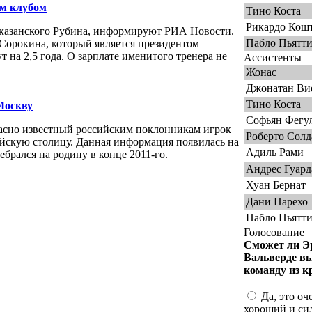
м клубом
Тино Коста
Рикардо Кош
 казанского Рубина, информируют РИА Новости.
Пабло Пьятт
Сорокина, который является президентом
 на 2,5 года. О зарплате именитого тренера не
Ассистенты
Жонас
Джонатан Ви
Тино Коста
Москву
Софьян Фегу
асно известный российским поклонникам игрок
Роберто Солд
ийскую столицу. Данная информация появилась на
Адиль Рами
ебрался на родину в конце 2011-го.
Андрес Гуард
Хуан Бернат
Дани Парехо
Пабло Пьятт
Голосование
Сможет ли Э
Вальверде в
команду из к
Да, это оч
хороший и си