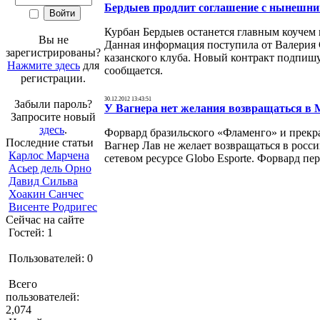
Бердыев продлит соглашение с нынешни
Курбан Бердыев останется главным коучем
Вы не
Данная информация поступила от Валерия 
зарегистрированы?
казанского клуба. Новый контракт подпишут
Нажмите здесь
для
сообщается.
регистрации.
30.12.2012 13:43:51
Забыли пароль?
У Вагнера нет желания возвращаться в 
Запросите новый
здесь
.
Форвард бразильского «Фламенго» и прекр
Последние статьи
Вагнер Лав не желает возвращаться в росс
Карлос Марчена
сетевом ресурсе Globo Esporte. Форвард пер
Асьер дель Орно
Давид Сильва
Хоакин Санчес
Висенте Родригес
Сейчас на сайте
Гостей: 1
Пользователей: 0
Всего
пользователей:
2,074