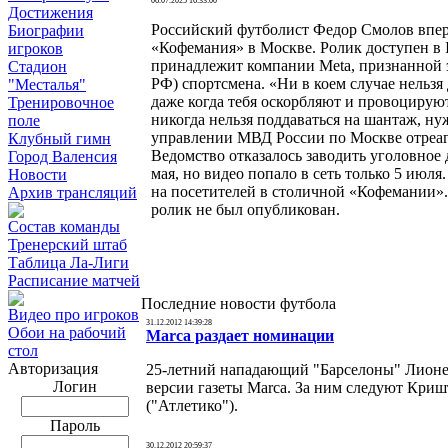
06.07.2025 16:33:00
Достижения
Российский футболист Федор Смолов впер
Биографии
«Кофемания» в Москве. Ролик доступен в I
игроков
принадлежит компании Meta, признанной 
Стадион
РФ) спортсмена. «Ни в коем случае нельзя
"Месталья"
даже когда тебя оскорбляют и провоцируют
Тренировочное
никогда нельзя поддаваться на шантаж, нуж
поле
управлении МВД России по Москве отреаг
Клубный гимн
Ведомство отказалось заводить уголовное
Город Валенсия
мая, но видео попало в сеть только 5 июля
Новости
на посетителей в столичной «Кофемании». 
Архив трансляций
ролик не был опубликован.
Состав команды
Тренерский штаб
Таблица Ла-Лиги
Расписание матчей
Последние новости футбола
Видео про игроков
31.12.2012 14:39:28
Обои на рабочий
Marca раздает номинации
стол
Авторизация
25-летний нападающий "Барселоны" Лионел
Логин
версии газеты Marca. За ним следуют Криш
("Атлетико").
Пароль
30.12.2012 20:59:37