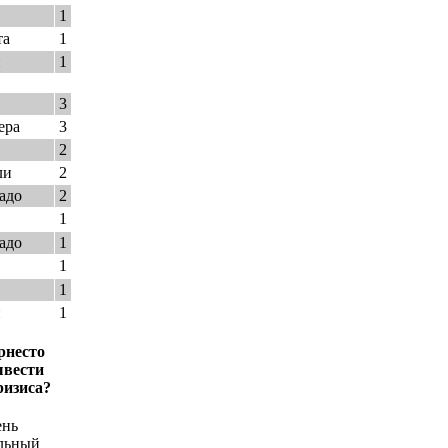
1
та
1
и
1
3
ера
3
2
ли
2
адо
2
1
адо
1
1
1
и
1
рнесто
ывести
ризиса?
ень
льный