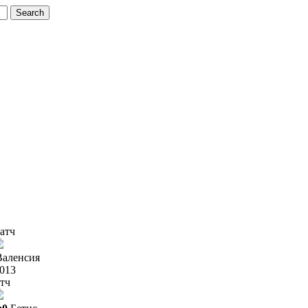
атч
Валенсия
2013
тч