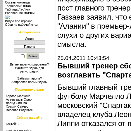
Состав команды
пост главного тренер
Тренерский штаб
Таблица Ла-Лиги
Расписание матчей
Газзаев заявил, что
Видео про игроков
"Алании" в премьер-
Обои на рабочий стол
Авторизация
слухи о других вари
Логин
смысла.
Пароль
25.04.2011 10:43:54
Бывший тренер сбо
Вы не зарегистрированы?
Нажмите здесь
для
регистрации.
возглавить "Спарт
Забыли пароль?
Запросите новый
здесь
.
Бывший главный тре
Последние статьи
футболу Марчелло Л
Карлос Марчена
Асьер дель Орно
московский "Спартак
Давид Сильва
Хоакин Санчес
Висенте Родригес
владелец клуба Леон
Сейчас на сайте
Липпи отказался от 
Гостей: 2