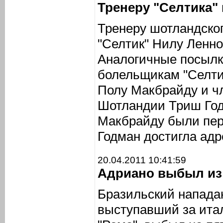
Тренеру "Селтика"
Тренеру шотландског
"Селтик" Нилу Ленно
Аналогичные посылк
болельщикам "Селтик
Полу Макбрайду и ч
Шотландии Триш Год
Макбрайду были пер
Годман достигла адр
20.04.2011 10:41:59
Адриано выбыл из 
Бразильский напада
выступавший за итал