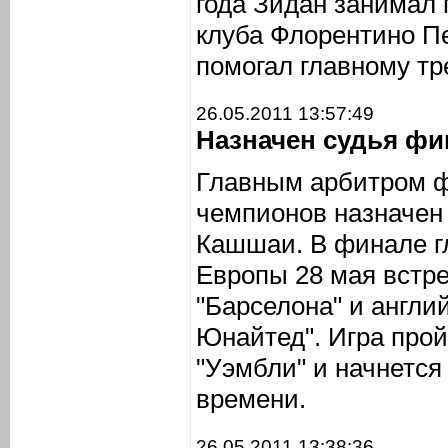
года Зидан занимал 
клуба Флорентино Пе
помогал главному т
26.05.2011 13:57:49
Назначен судья фи
Главным арбитром ф
чемпионов назначен
Кашшаи. В финале гл
Европы 28 мая встре
"Барселона" и англи
Юнайтед". Игра прой
"Уэмбли" и начнется
времени.
26.05.2011 13:38:36