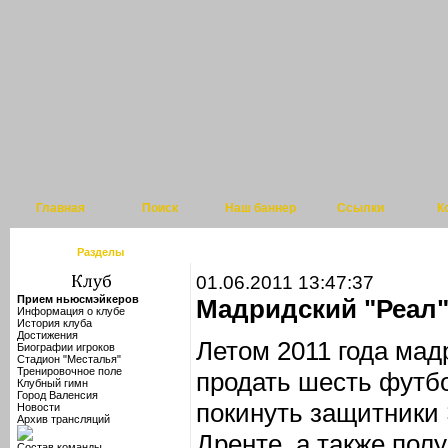
Главная
Поиск
Наш баннер
Ссылки
К
Разделы
01.06.2011 13:47:37
Прием ньюсмэйкеров
Мадридский "Реал"
Информация о клубе
История клуба
Достижения
Летом 2011 года мад
Биографии игроков
Стадион "Месталья"
Тренировочное поле
продать шесть футбо
Клубный гимн
Город Валенсия
покинуть защитники 
Новости
Архив трансляций
Дренте, а также пол
Состав команды