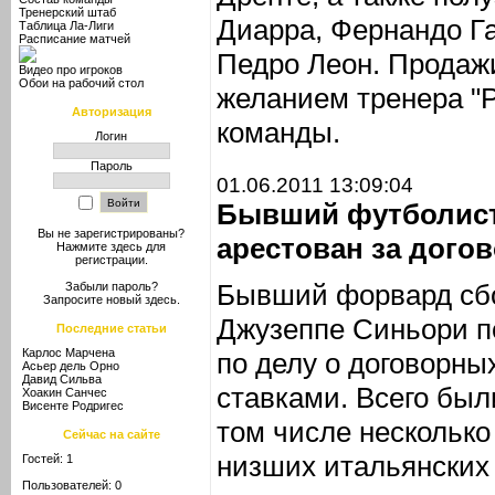
Тренерский штаб
Диарра, Фернандо Га
Таблица Ла-Лиги
Расписание матчей
Педро Леон. Продаж
Видео про игроков
Обои на рабочий стол
желанием тренера "Р
Авторизация
команды.
Логин
Пароль
01.06.2011 13:09:04
Бывший футболист
Вы не зарегистрированы?
арестован за дого
Нажмите здесь
для
регистрации.
Бывший форвард сбо
Забыли пароль?
Запросите новый
здесь
.
Джузеппе Синьори п
Последние статьи
Карлос Марчена
по делу о договорны
Асьер дель Орно
Давид Сильва
ставками. Всего был
Хоакин Санчес
Висенте Родригес
том числе несколько
Сейчас на сайте
низших итальянских
Гостей: 1
Пользователей: 0