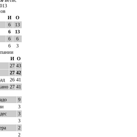
:0
Бетис
2013
нов
И
О
6
13
6
13
6
6
6
3
спании
И
О
27
43
27
42
дад
26
41
кано
27
41
адо
9
ли
3
дес
3
3
ера
2
2