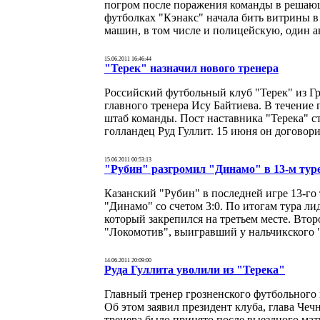
погром после поражения команды в решающ
футболках "Кэнакс" начала бить витрины в
машин, в том числе и полицейскую, один 
15.06.2011 16:46:44
"Терек" назначил нового тренера
Российский футбольный клуб "Терек" из Г
главного тренера Ису Байтиева. В течение 
штаб команды. Пост наставника "Терека" с
голландец Руд Гуллит. 15 июня он договори
15.06.2011 00:53:13
"Рубин" разгромил "Динамо" в 13-м тур
Казанский "Рубин" в последней игре 13-го
"Динамо" со счетом 3:0. По итогам тура л
который закрепился на третьем месте. Второ
"Локомотив", выигравший у нальчикского "
14.06.2011 20:09:00
Руда Гуллита уволили из "Терека"
Главный тренер грозненского футбольного к
Об этом заявил президент клуба, глава Че
тренера было принято после выездного мат