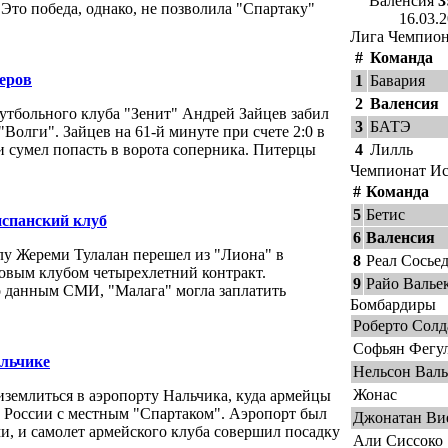
Валенсия
3
Это победа, однако, не позволила "Спартаку"
16.03.
Лига Чемпио
#
Команда
леров
1
Бавария
2
Валенсия
утбольного клуба "Зенит" Андрей Зайцев забил
3
БАТЭ
"Волги". Зайцев на 61-й минуте при счете 2:0 в
 и сумел попасть в ворота соперника. Питерцы
4
Лилль
Чемпионат И
#
Команда
5
Бетис
испанский клуб
6
Валенсия
у Жереми Тулалан перешел из "Лиона" в
8
Реал Сосье
новым клубом четырехлетний контракт.
9
Райо Валье
о данным СМИ, "Малага" могла заплатить
Бомбардиры
Роберто Солд
Софьян Фегу
альчике
Нельсон Валь
Жонас
землиться в аэропорту Нальчика, куда армейцы
а России с местным "Спартаком". Аэропорт был
Джонатан Ви
и, и самолет армейского клуба совершил посадку
Али Сиссоко