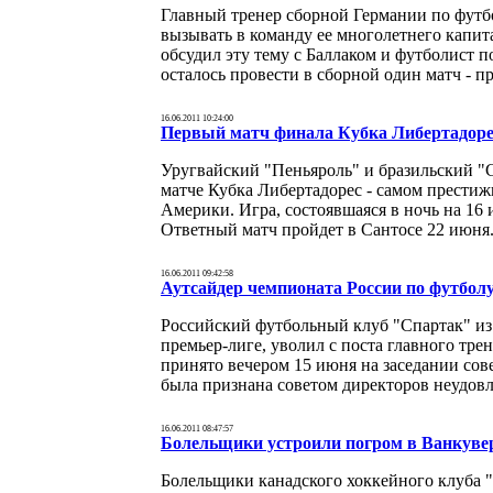
Главный тренер сборной Германии по футбо
вызывать в команду ее многолетнего капит
обсудил эту тему с Баллаком и футболист 
осталось провести в сборной один матч - 
16.06.2011 10:24:00
Первый матч финала Кубка Либертадоре
Уругвайский "Пеньяроль" и бразильский "
матче Кубка Либертадорес - самом прест
Америки. Игра, состоявшаяся в ночь на 16 
Ответный матч пройдет в Сантосе 22 июня
16.06.2011 09:42:58
Аутсайдер чемпионата России по футболу
Российский футбольный клуб "Спартак" из
премьер-лиге, уволил с поста главного тр
принято вечером 15 июня на заседании сов
была признана советом директоров неудов
16.06.2011 08:47:57
Болельщики устроили погром в Ванкувер
Болельщики канадского хоккейного клуба 