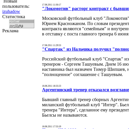
Новый
17.06.2011 11:50:17
пользователь:
"Локомотив" расторг контракт с бывши
izuhadow
Статистика
Московский футбольный клуб "Локомотив"
Юрием Красножаном. По словам президент
контракта являются "семейным" и внутрен
Реклама
в отставку с поста главного тренера 6 июня
17.06.2011 11:29:53
"Спартак" из Нальчика получил "полноц
Российский футбольный клуб "Спартак" из
тренером - Сергеем Ташуевым. Днем 16 и
наставника был назначен Тимур Шипшев, но
"полноценное" соглашение с Ташуевым.
16.06.2011 18:33:23
Аргентинский тренер отказался возглав
Бывший главный тренер сборных Аргентины
миланский футбольный клуб "Интер". Бьелс
тренера "Интера", сделанное ему президе
Бьелсы не называются.
16.06.2011 17:53:19