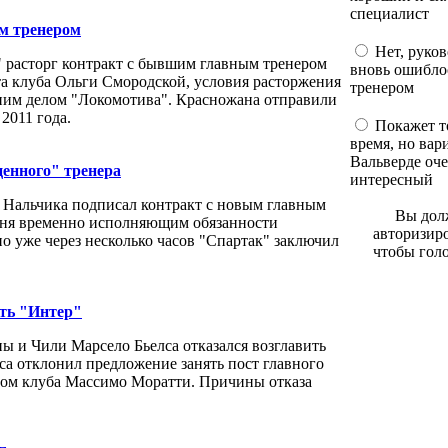
специалист
м тренером
Нет, руков
 расторг контракт с бывшим главным тренером
вновь ошибло
а клуба Ольги Смородской, условия расторжения
тренером
ним делом "Локомотива". Красножана отправили
 2011 года.
Покажет т
время, но вар
Вальверде оч
енного" тренера
интересный
 Нальчика подписал контракт с новым главным
Вы до
юня временно исполняющим обязанности
авторизиро
 уже через несколько часов "Спартак" заключил
чтобы голо
ить "Интер"
 и Чили Марсело Бьелса отказался возглавить
а отклонил предложение занять пост главного
нтом клуба Массимо Моратти. Причины отказа