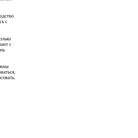
одство
сь с
олько
иант с
ень
лжны
ваться,
совать.