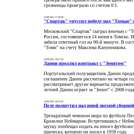
грозненцы проиграли со счетом 0:1.
14.06.2011 17:26:59
"Спартак" упустил победу над "Томью" 
Московский "Спартак" сыграл вничью с "Т
России, состоявшегося 14 июня в Томске. И
забила ответный гол на 90-й минуте. В сос
"Томи" на счету Максима Канунникова.
14.06.2011 16:17:42
Данни продлил контракт с "Зенитом"
Португальский полузащитник Данни продли
соглашение Данни рассчитано на четыре год
рассматривает другие варианты продолжени
летний Данни играет за "Зенит" с 2008 года
14.06.2011 14:12:32
Пеле подшутил над юной звездой сборно
Трехкратный чемпион мира по футболу Пе
Бразилии Неймаром. Встретившись с Неймар
шутку пообещал подать на юного футболист
прическу, которую он носил в 1958 году.