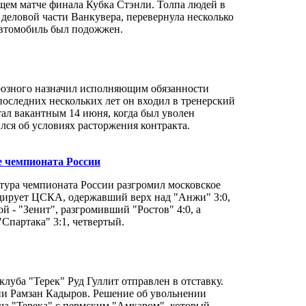
ем матче финала Кубка Стэнли. Толпа людей в
 деловой части Ванкувера, перевернула несколько
автомобиль был подожжен.
розного назначил исполняющим обязанности
последних нескольких лет он входил в тренерский
тал вакантным 14 июня, когда был уволен
лся об условиях расторжения контракта.
е чемпионата России
 тура чемпионата России разгромил московское
идирует ЦСКА, одержавший верх над "Анжи" 3:0,
й - "Зенит", разгромивший "Ростов" 4:0, а
Спартака" 3:1, четвертый.
луба "Терек" Руд Гуллит отправлен в отставку.
чни Рамзан Кадыров. Решение об увольнении
ча "Терека" с пермским "Амкаром", который