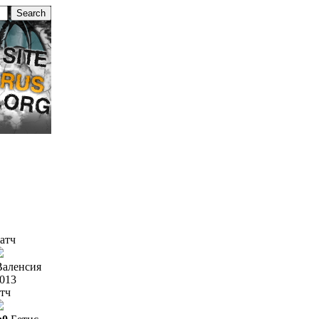
атч
Валенсия
2013
тч