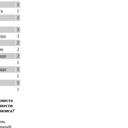
1
та
1
и
1
3
ера
3
2
ли
2
адо
2
1
адо
1
1
1
и
1
рнесто
ывести
ризиса?
ень
льный