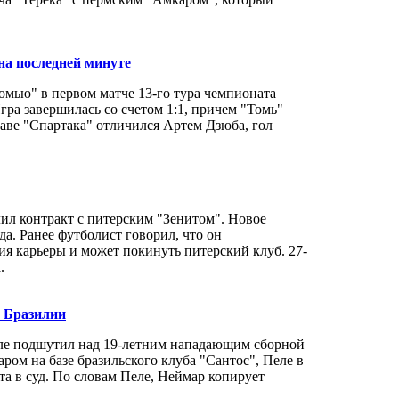
на последней минуте
омью" в первом матче 13-го тура чемпионата
гра завершилась со счетом 1:1, причем "Томь"
таве "Спартака" отличился Артем Дзюба, гол
л контракт с питерским "Зенитом". Новое
а. Ранее футболист говорил, что он
я карьеры и может покинуть питерский клуб. 27-
.
й Бразилии
ле подшутил над 19-летним нападающим сборной
ом на базе бразильского клуба "Сантос", Пеле в
а в суд. По словам Пеле, Неймар копирует