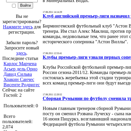
в Минеральных Водах.
17.06.2011 14:14:29
Клуб английской премьер-лиги назначил
Вы не
зарегистрированы?
Бирмингемский футбольный клуб "Астон Ви
Нажмите здесь
для
тренера. Им стал Алекс Маклиш, против п
регистрации.
команды, недовольные тем, что ранее этот
исторического соперника "Астон Виллы".
Забыли пароль?
Запросите новый
здесь
.
17.06.2011 12:53:41
Клубы премьер-лиги узнали первых сопе
Последние статьи
Карлос Марчена
Клубы Российской футбольной премьер-лиг
Асьер дель Орно
России сезона-2011/12. Команды премьер-ли
Давид Сильва
состоялась жеребьевка этой стадии турнира
Хоакин Санчес
всех команд премьер-лиги они будут выезд
Висенте Родригес
Сейчас на сайте
Гостей: 2
17.06.2011 12:20:52
Сборная Румынии по футболу сменила т
Пользователей: 0
Новым главным тренером сборной Румынии
посту он сменил Рэзвана Луческу - сына н
Всего
16 июня Пицуркэ, возглавивший националь
пользователей:
Федерацией футбола Румынии четырехлетн
2,074