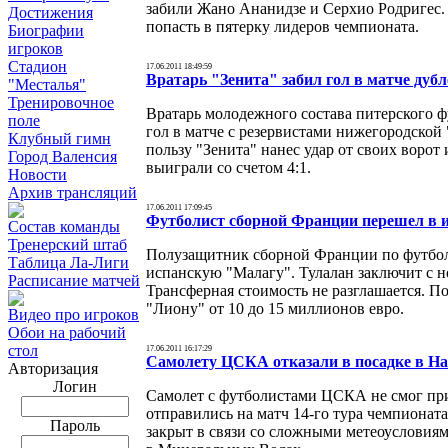
забили Жано Ананидзе и Серхио Родригес. 
Достижения
попасть в пятерку лидеров чемпионата.
Биографии
игроков
Стадион
17.06.2011 18:49:59
Вратарь "Зенита" забил гол в матче дуб
"Месталья"
Тренировочное
Вратарь молодежного состава питерского ф
поле
гол в матче с резервистами нижегородской 
Клубный гимн
пользу "Зенита" нанес удар от своих ворот
Город Валенсия
выиграли со счетом 4:1.
Новости
Архив трансляций
17.06.2011 17:09:45
Футболист сборной Франции перешел в 
Состав команды
Тренерский штаб
Полузащитник сборной Франции по футбол
Таблица Ла-Лиги
испанскую "Малагу". Тулалан заключит с 
Расписание матчей
Трансферная стоимость не разглашается. П
"Лиону" от 10 до 15 миллионов евро.
Видео про игроков
Обои на рабочий
стол
17.06.2011 16:17:29
Самолету ЦСКА отказали в посадке в Н
Авторизация
Логин
Самолет с футболистами ЦСКА не смог при
отправились на матч 14-го тура чемпионат
Пароль
закрыт в связи со сложными метеоусловиям