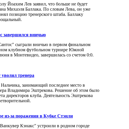
лу Йоахим Лев заявил, что больше не будет
ана Михаэля Баллака. По словам Лева, он уже
понял позицию тренерского штаба. Баллаку
прощальный.
с завершился вничью
Сантос" сыграли вничью в первом финальном
ижном клубном футбольном турнире Южной
июня в Монтевидео, завершилась со счетом 0:0.
.
 уволил тренера
 Нальчика, занимающий последнее место в
енера Владимира Эштрекова. Решение об этом было
ета директоров клуба. Деятельность Эштрекова
летворительной.
е из-за поражения в Кубке Стэнли
"Ванкувер Кэнакс" устроили в родном городе