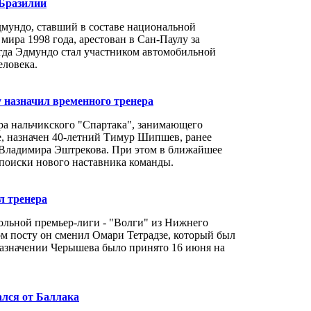
 Бразилии
ундо, ставший в составе национальной
ира 1998 года, арестован в Сан-Паулу за
огда Эдмундо стал участником автомобильной
еловека.
 назначил временного тренера
а нальчикского "Спартака", занимающего
е, назначен 40-летний Тимур Шипшев, ранее
 Владимира Эштрекова. При этом в ближайшее
 поиски нового наставника команды.
л тренера
льной премьер-лиги - "Волги" из Нижнего
м посту он сменил Омари Тетрадзе, который был
назначении Черышева было принято 16 июня на
ался от Баллака