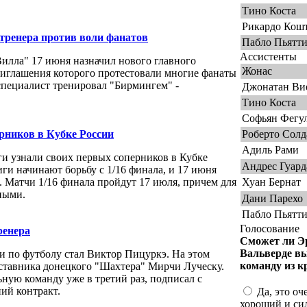
Тино Коста
Рикардо Кош
 тренера против воли фанатов
Пабло Пьятт
Ассистенты
лла" 17 июня назначил нового главного
Жонас
риглашения которого протестовали многие фанаты
 специалист тренировал "Бирмингем" -
Джонатан Ви
Тино Коста
Софьян Фегу
рников в Кубке России
Роберто Солд
Адиль Рами
и узнали своих первых соперников в Кубке
Андрес Гуард
ги начинают борьбу с 1/16 финала, и 17 июня
. Матчи 1/16 финала пройдут 17 июля, причем для
Хуан Бернат
ными.
Дани Парехо
Пабло Пьятт
Голосование
ренера
Сможет ли Э
Вальверде в
 по футболу стал Виктор Пицуркэ. На этом
команду из к
аставника донецкого "Шахтера" Мирчи Луческу.
ную команду уже в третий раз, подписал с
ий контракт.
Да, это оч
хороший и си