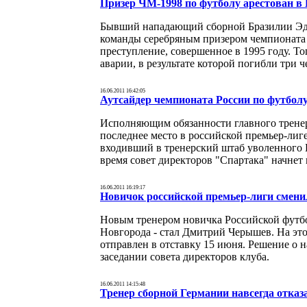
Призер ЧМ-1998 по футболу арестован в
Бывший нападающий сборной Бразилии Эдм
команды серебряным призером чемпионата м
преступление, совершенное в 1995 году. Т
аварии, в результате которой погибли три ч
16.06.2011 16:42:05
Аутсайдер чемпионата России по футболу
Исполняющим обязанности главного тренер
последнее место в российской премьер-лиг
входивший в тренерский штаб уволенного
время совет директоров "Спартака" начнет
16.06.2011 16:19:17
Новичок российской премьер-лиги смени
Новым тренером новичка Российской футбо
Новгорода - стал Дмитрий Черышев. На это
отправлен в отставку 15 июня. Решение о 
заседании совета директоров клуба.
16.06.2011 14:15:48
Тренер сборной Германии навсегда отказ