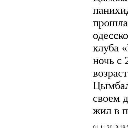
панихи
прошла
одесск
клуба 
ночь с 
возраст
Цымбал
своем д
жил в п
01.11.2013 18: