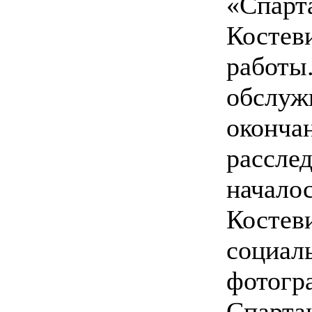
«Спарт
Костеви
работы
обслуж
оконча
расслед
началос
Костев
социал
фотогр
Спартак