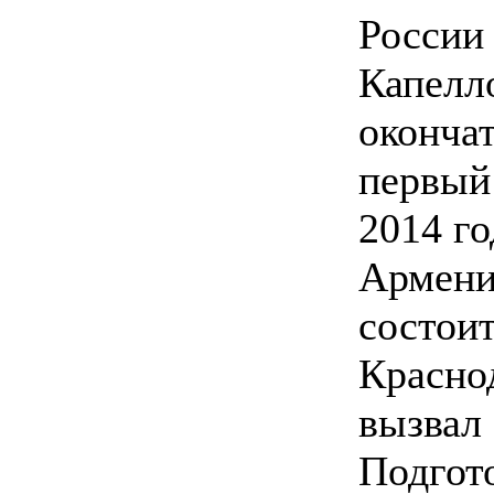
России
Капелл
оконча
первый
2014 го
Армени
состоит
Красно
вызвал 
Подгот