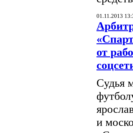
01.11.2013 13:
Арбитр
«Спарт
от раб
соцсет
Cудья 
футбол
яросла
и моск