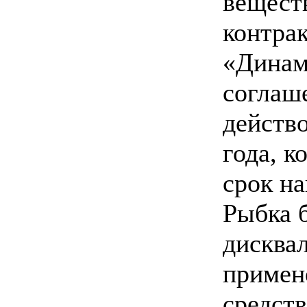
вещест
контрак
«Динам
соглаш
действо
года, к
срок на
Рыбка 
дисква
примен
средств