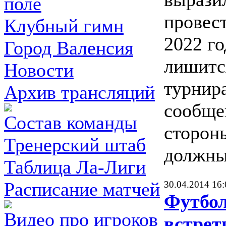
поле
провес
Клубный гимн
2022 го
Город Валенсия
лишитс
Новости
турнира
Архив трансляций
сообще
Состав команды
сторон
Тренерский штаб
должны
Таблица Ла-Лиги
Расписание матчей
30.04.2014 16:
Футбол
Видео про игроков
встрет