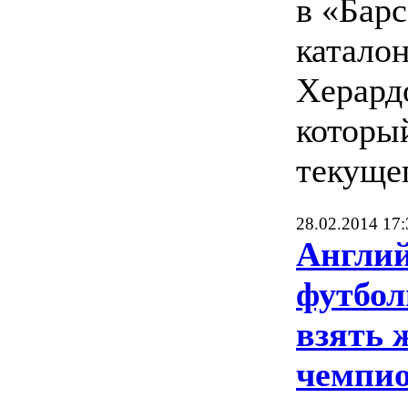
в «Барс
катало
Херард
которы
текущег
28.02.2014 17:
Англи
футбол
взять 
чемпио