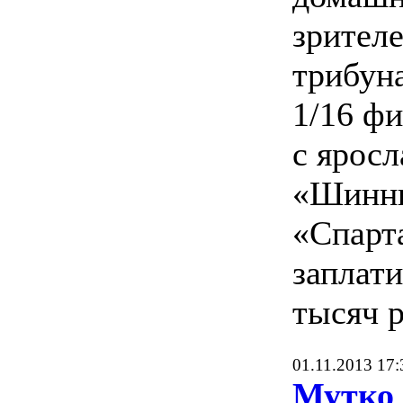
зрителе
трибуна
1/16 ф
с ярос
«Шинни
«Спарт
заплат
тысяч р
01.11.2013 17:
Мутко