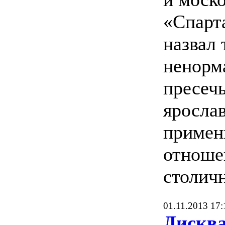
«Спарт
назвал 
ненорм
пресечь
яросла
примен
отноше
столич
01.11.2013 17:
Дискв