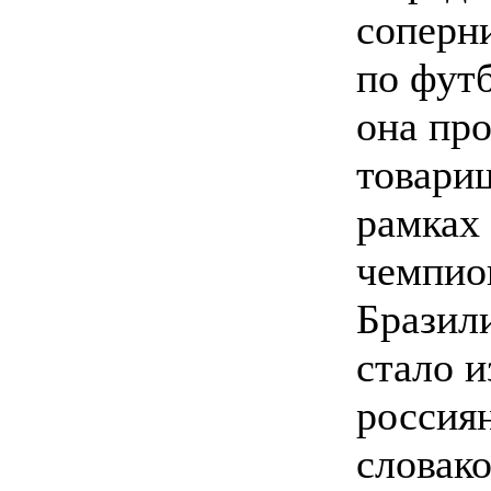
соперн
по футб
она пр
товари
рамках 
чемпио
Бразил
стало и
россия
словако