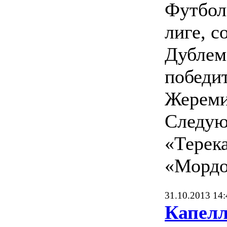
Футбол
лиге, с
Дублем
победи
Жереми
Следую
«Терека
«Мордо
31.10.2013 14:
Капелл