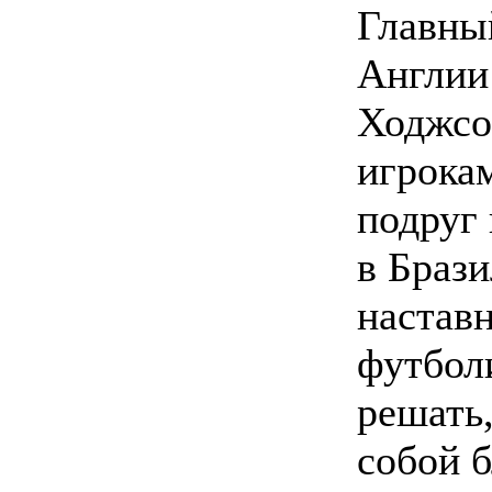
Главны
Англии
Ходжсо
игрокам
подруг
в Браз
настав
футбол
решать,
собой 