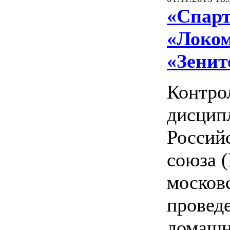
«Спарт
«Локом
«Зенит
Контро
дисцип
Россий
союза 
москов
провед
домашн