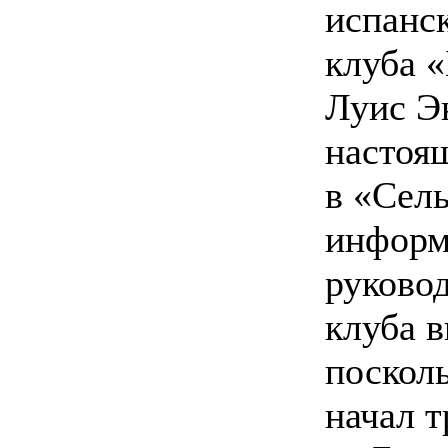
испанс
клуба «
Луис Э
настоя
в «Сель
инфор
руковод
клуба 
посколь
начал 