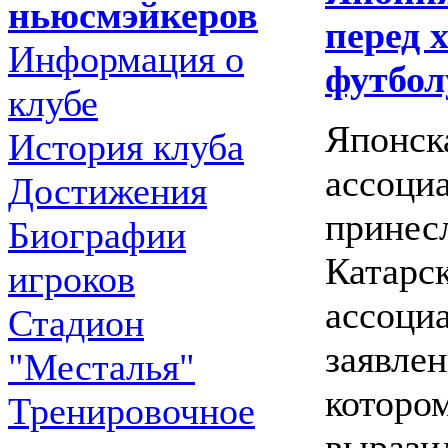
ньюсмэйкеров
перед 
Информация о
футбол
клубе
Японск
История клуба
ассоциа
Достижения
принес
Биографии
Катарс
игроков
ассоци
Стадион
заявлен
"Месталья"
которо
Тренировочное
вырази