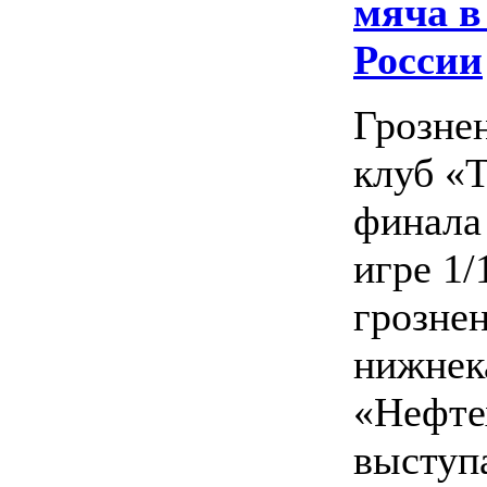
мяча в
России
Грозне
клуб «Т
финала
игре 1/
грозне
нижнек
«Нефте
выступ