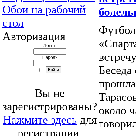
Обои на рабочий
болел
стол
Футбол
Авторизация
«Спарт
Логин
встреч
Пароль
Беседа 
прошла 
Вы не
Тарасо
зарегистрированы?
около ч
Нажмите здесь
для
говори
регистрации.