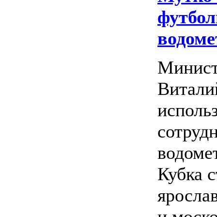
футбол
водоме
Минист
Витали
исполь
сотруд
водоме
Кубка 
яросла
и моск