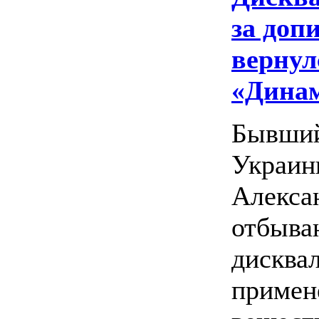
за доп
вернул
«Дина
Бывший
Украин
Алекса
отбыв
дисква
примен