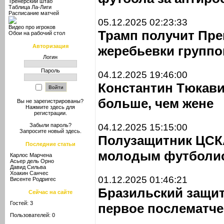
Тренерский штаб
Таблица Ла-Лиги
Расписание матчей
05.12.2025 02:23:33
Видео про игроков
Трамп получит Пр
Обои на рабочий стол
Авторизация
жеребьевки группо
Логин
Пароль
04.12.2025 19:46:00
Константин Тюкави
больше, чем жене
Вы не зарегистрированы?
Нажмите здесь
для
регистрации.
04.12.2025 15:15:00
Забыли пароль?
Запросите новый
здесь
.
Полузащитник ЦСК
Последние статьи
молодым футболи
Карлос Марчена
Асьер дель Орно
Давид Сильва
Хоакин Санчес
01.12.2025 01:46:21
Висенте Родригес
Бразильский защит
Сейчас на сайте
Гостей: 3
первое послематче
Пользователей: 0