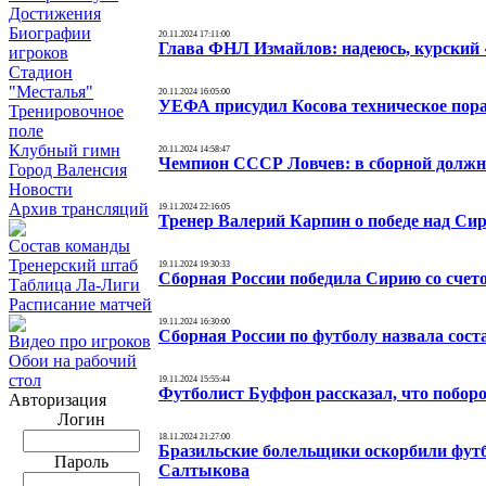
Достижения
Биографии
20.11.2024 17:11:00
Глава ФНЛ Измайлов: надеюсь, курский «
игроков
Стадион
"Месталья"
20.11.2024 16:05:00
УЕФА присудил Косова техническое пораж
Тренировочное
поле
Клубный гимн
20.11.2024 14:58:47
Чемпион СССР Ловчев: в сборной должны
Город Валенсия
Новости
Архив трансляций
19.11.2024 22:16:05
Тренер Валерий Карпин о победе над Сир
Состав команды
Тренерский штаб
19.11.2024 19:30:33
Сборная России победила Сирию со счет
Таблица Ла-Лиги
Расписание матчей
19.11.2024 16:30:00
Сборная России по футболу назвала сост
Видео про игроков
Обои на рабочий
стол
19.11.2024 15:55:44
Футболист Буффон рассказал, что побор
Авторизация
Логин
18.11.2024 21:27:00
Бразильские болельщики оскорбили футб
Пароль
Салтыкова