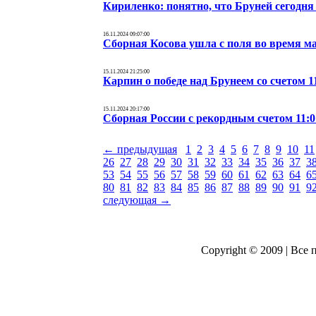
Кириленко: понятно, что Бруней сегодня
16.11.2024 09:07:00
Сборная Косова ушла с поля во время м
15.11.2024 21:25:00
Карпин о победе над Брунеем со счетом 1
15.11.2024 20:17:00
Сборная России с рекордным счетом 11:
← предыдущая
1
2
3
4
5
6
7
8
9
10
11
26
27
28
29
30
31
32
33
34
35
36
37
3
53
54
55
56
57
58
59
60
61
62
63
64
6
80
81
82
83
84
85
86
87
88
89
90
91
9
следующая →
Copyright © 2009 | Все