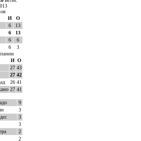
:0
Бетис
2013
нов
И
О
6
13
6
13
6
6
6
3
спании
И
О
27
43
27
42
дад
26
41
кано
27
41
адо
9
ли
3
дес
3
3
ера
2
2