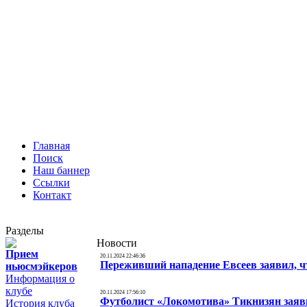
Главная
Поиск
Наш баннер
Ссылки
Контакт
Разделы
Новости
Прием
20.11.2024 22:46:36
Переживший нападение Евсеев заявил, ч
ньюсмэйкеров
Информация о
клубе
20.11.2024 17:56:10
Футболист «Локомотива» Тикнизян заяви
История клуба