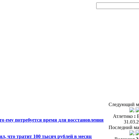
Следующий м
Атлетико
:
то ему потребуется время для восстановления
31.03.
Последний ма
л, что тратит 100 тысяч рублей в месяц