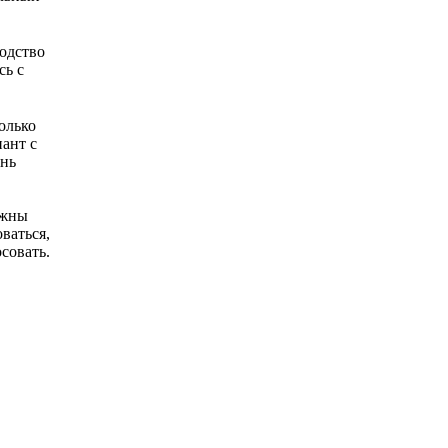
одство
сь с
олько
иант с
ень
лжны
ваться,
совать.