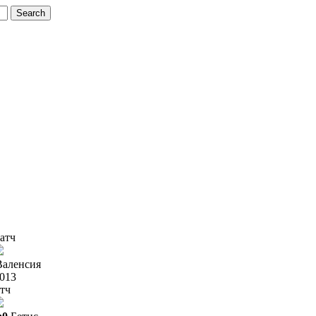
атч
Валенсия
2013
тч