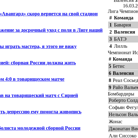
Валенсия
3
16.03.
Лига Чемпио
Авангард» скоро вернется на свой стадион
#
Команда
1
Бавария
ение за досрочный уход с поля в Лиге наций
2
Валенсия
3
БАТЭ
4
Лилль
 играть мастера, я этого не вижу
Чемпионат И
#
Команда
ией: сборная России должна жить
5
Бетис
6
Валенсия
ом 4:0 в товарищеском матче
8
Реал Сосье
9
Райо Валье
Бомбардиры
ав на товарищеский матч с Сирией
Роберто Солд
Софьян Фегу
оть депрессию ему помогла живопись
Нельсон Валь
Жонас
олиста молодежной сборной России
Джонатан Ви
Али Сиссоко