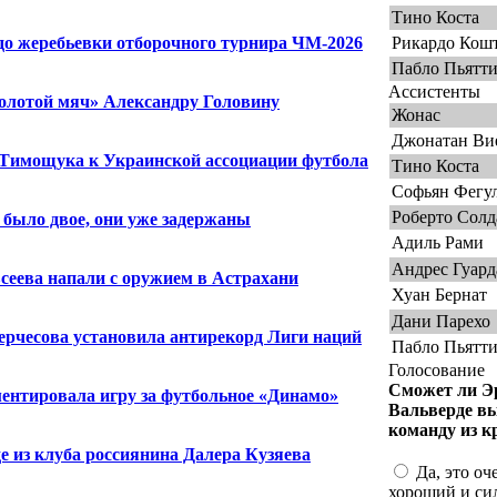
Тино Коста
 до жеребьевки отборочного турнира ЧМ-2026
Рикардо Кош
Пабло Пьятт
Ассистенты
Золотой мяч» Александру Головину
Жонас
Джонатан Ви
 Тимощука к Украинской ассоциации футбола
Тино Коста
Софьян Фегу
Роберто Солд
 было двое, они уже задержаны
Адиль Рами
Андрес Гуард
сеева напали с оружием в Астрахани
Хуан Бернат
Дани Парехо
ерчесова установила антирекорд Лиги наций
Пабло Пьятт
Голосование
Сможет ли Э
ентировала игру за футбольное «Динамо»
Вальверде в
команду из к
е из клуба россиянина Далера Кузяева
Да, это оч
хороший и си