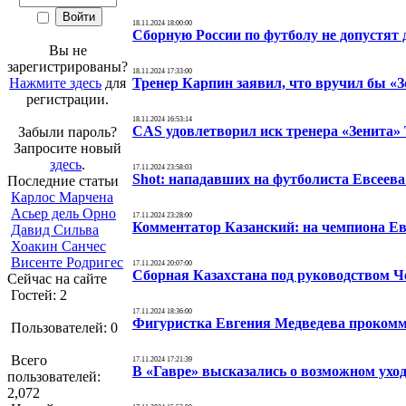
18.11.2024 18:00:00
Сборную России по футболу не допустят
Вы не
зарегистрированы?
18.11.2024 17:33:00
Нажмите здесь
для
Тренер Карпин заявил, что вручил бы «
регистрации.
18.11.2024 16:53:14
CAS удовлетворил иск тренера «Зенита»
Забыли пароль?
Запросите новый
здесь
.
17.11.2024 23:58:03
Shot: нападавших на футболиста Евсеева
Последние статьи
Карлос Марчена
Асьер дель Орно
17.11.2024 23:28:00
Комментатор Казанский: на чемпиона Ев
Давид Сильва
Хоакин Санчес
Висенте Родригес
17.11.2024 20:07:00
Сборная Казахстана под руководством Ч
Сейчас на сайте
Гостей: 2
17.11.2024 18:36:00
Фигуристка Евгения Медведева прокомм
Пользователей: 0
Всего
17.11.2024 17:21:39
В «Гавре» высказались о возможном уход
пользователей:
2,072