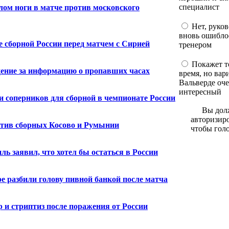
специалист
ом ноги в матче против московского
Нет, руков
вновь ошибло
 сборной России перед матчем с Сирией
тренером
Покажет т
ение за информацию о пропавших часах
время, но вар
Вальверде оч
интересный
 соперников для сборной в чемпионате России
Вы до
авторизиро
тив сборных Косово и Румынии
чтобы голо
ь заявил, что хотел бы остаться в России
е разбили голову пивной банкой после матча
 и стриптиз после поражения от России