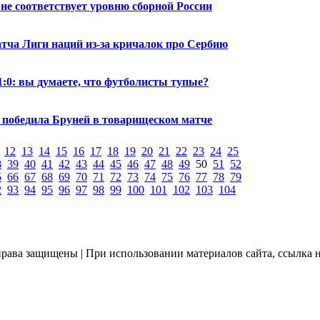
 не соответствует уровню сборной России
атча Лиги наций из-за кричалок про Сербию
1:0: вы думаете, что футболисты тупые?
0 победила Бруней в товарищеском матче
12
13
14
15
16
17
18
19
20
21
22
23
24
25
8
39
40
41
42
43
44
45
46
47
48
49
50
51
52
5
66
67
68
69
70
71
72
73
74
75
76
77
78
79
2
93
94
95
96
97
98
99
100
101
102
103
104
 права защищены | При использовании материалов сайта, ссылка 