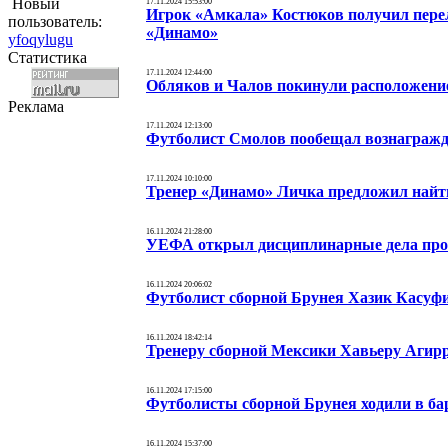
Новый
17.11.2024 15:53:00
Игрок «Амкала» Костюков получил перел
пользователь:
«Динамо»
yfoqylugu
Статистика
17.11.2024 12:44:00
Обляков и Чалов покинули расположение
Реклама
17.11.2024 12:13:00
Футболист Смолов пообещал вознагражд
17.11.2024 10:10:00
Тренер «Динамо» Личка предложил найти
16.11.2024 21:28:00
УЕФА открыл дисциплинарные дела про
16.11.2024 20:06:02
Футболист сборной Брунея Хазик Касуфил
16.11.2024 18:42:14
Тренеру сборной Мексики Хавьеру Агирр
16.11.2024 17:15:00
Футболисты сборной Брунея ходили в бар
16.11.2024 15:37:00