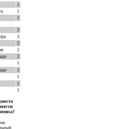
1
та
1
и
1
3
ера
3
2
ли
2
адо
2
1
адо
1
1
1
и
1
рнесто
ывести
ризиса?
ень
льный