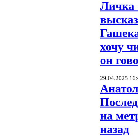
Личка 
выска
Гашека
хочу чи
он гов
29.04.2025 16:
Анато
Послед
на мет
назад