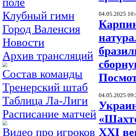
поле
Клубный гимн
04.05.2025 10:
Карпин
Город Валенсия
натура
Новости
бразил
Архив трансляций
сборну
Состав команды
Посмо
Тренерский штаб
04.05.2025 09:
Таблица Ла-Лиги
Украи
Расписание матчей
«Шахте
Видео про игроков
XXI ве