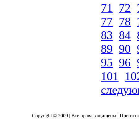
71
72
77
78
83
84
89
90
95
96
101
10
следу
Copyright © 2009 | Все права защищены | При исп