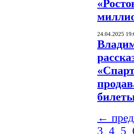
«Росто
миллио
24.04.2025 19:
Влади
расска
«Спарт
продав
билеты
← пре
3
4
5