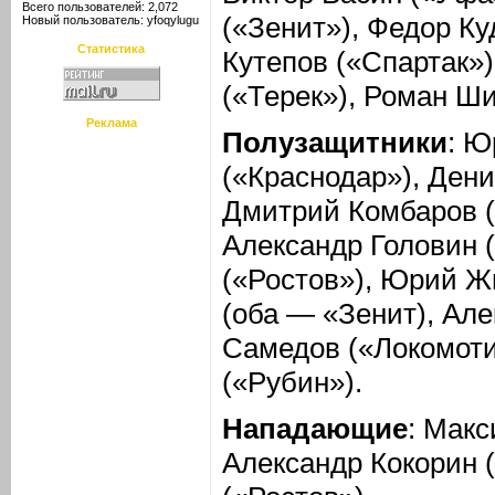
Всего пользователей: 2,072
(«Зенит»), Федор Ку
Новый пользователь:
yfoqylugu
Статистика
Кутепов («Спартак»
(«Терек»), Роман Ш
Реклама
Полузащитники
: Ю
(«Краснодар»), Ден
Дмитрий Комбаров (
Александр Головин 
(«Ростов»), Юрий Ж
(оба — «Зенит), Ал
Самедов («Локомоти
(«Рубин»).
Нападающие
: Макс
Александр Кокорин 