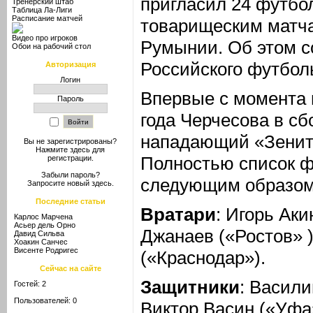
пригласил 24 футбол
Тренерский штаб
Таблица Ла-Лиги
Расписание матчей
товарищеским матча
Видео про игроков
Румынии. Об этом
с
Обои на рабочий стол
Российского футбол
Авторизация
Логин
Впервые с момента п
Пароль
года Черчесова в с
нападающий «Зенита
Вы не зарегистрированы?
Нажмите здесь
для
Полностью список ф
регистрации.
Забыли пароль?
следующим образом
Запросите новый
здесь
.
Последние статьи
Вратари
: Игорь Ак
Карлос Марчена
Асьер дель Орно
Джанаев («Ростов» 
Давид Сильва
Хоакин Санчес
Висенте Родригес
(«Краснодар»).
Сейчас на сайте
Защитники
: Васили
Гостей: 2
Пользователей: 0
Виктор Васин («Уфа