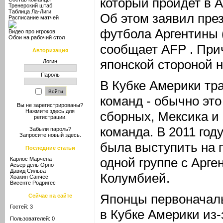
который пройдет в А
Тренерский штаб
Таблица Ла-Лиги
Об этом заявил пре
Расписание матчей
футбола Аргентины 
Видео про игроков
Обои на рабочий стол
сообщает AFP . При
Авторизация
японской стороной 
Логин
Пароль
В Кубке Америки тр
команд - обычно эт
Вы не зарегистрированы?
Нажмите здесь
для
сборных, Мексика и
регистрации.
команда. В 2011 год
Забыли пароль?
Запросите новый
здесь
.
была выступить на 
Последние статьи
одной группе с Арге
Карлос Марчена
Асьер дель Орно
Давид Сильва
Колумбией.
Хоакин Санчес
Висенте Родригес
Японцы первоначаль
Сейчас на сайте
Гостей: 3
в Кубке Америки из-
Пользователей: 0