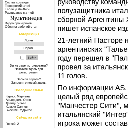
руководству команд
Состав команды
Тренерский штаб
полузащитника итал
Таблица Ла-Лиги
Расписание матчей
сборной Аргентины 
Видео про игроков
пишет испанское из
Обои на рабочий стол
Авторизация
21-летний Пасторе 
Логин
аргентинских "Тальер
Пароль
году перешел в "Пал
провел за итальянск
Вы не зарегистрированы?
Нажмите здесь
для
регистрации.
11 голов.
Забыли пароль?
Запросите новый
здесь
.
По информации AS, 
Последние статьи
целый ряд европейск
Карлос Марчена
Асьер дель Орно
"Манчестер Сити", м
Давид Сильва
Хоакин Санчес
Висенте Родригес
итальянский "Интер
Сейчас на сайте
игрока может соста
Гостей: 2