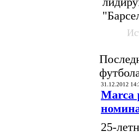
лидир
"Барсе
Ис
Послед
футбол
31.12.2012 14:
Marca 
номин
25-лет