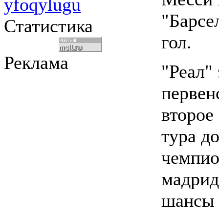
yfoqylugu
"Барсе
Статистика
гол.
Реклама
"Реал" 
первен
второе 
тура д
чемпио
мадрид
шансы 