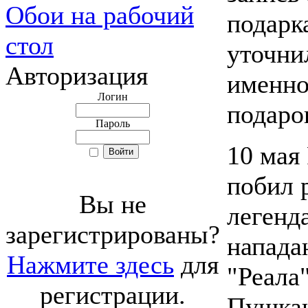
Обои на рабочий
подарк
стол
уточнил
Авторизация
именно
Логин
подаро
Пароль
10 мая
побил 
Вы не
легенд
зарегистрированы?
напад
Нажмите здесь
для
"Реала
регистрации.
Пушкаш