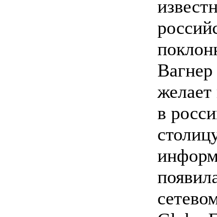
извест
россий
поклон
Вагнер
желает
в росс
столицу
информ
появила
сетевом