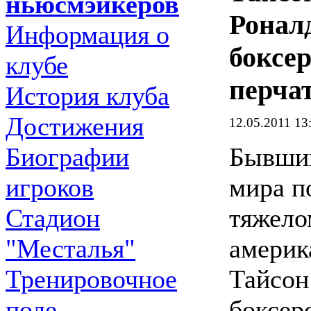
ньюсмэйкеров
Ронал
Информация о
боксе
клубе
перча
История клуба
Достижения
12.05.2011 13
Бывши
Биографии
мира п
игроков
тяжело
Стадион
америк
"Месталья"
Тайсон
Тренировочное
боксер
поле