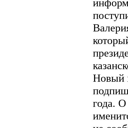
информ
поступ
Валери
которы
презид
казанск
Новый 
подпиш
года. О
именит