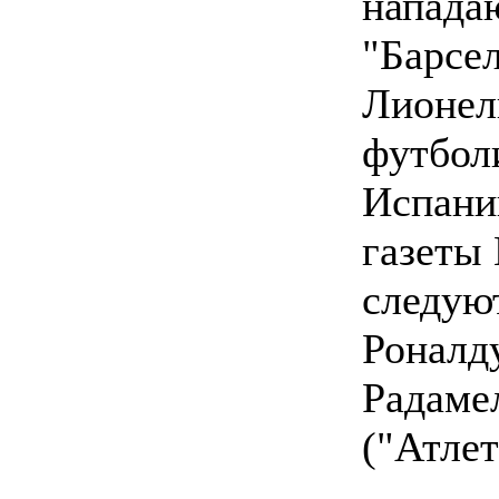
напад
"Барсе
Лионел
футбол
Испани
газеты 
следую
Роналду
Радаме
("Атлет