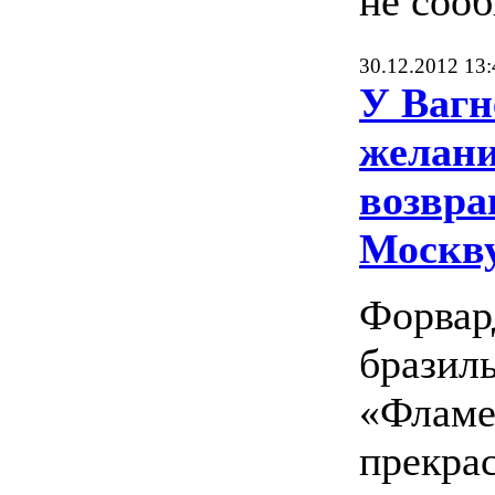
не сооб
30.12.2012 13:
У Вагн
желан
возвра
Москв
Форвар
бразил
«Фламе
прекра