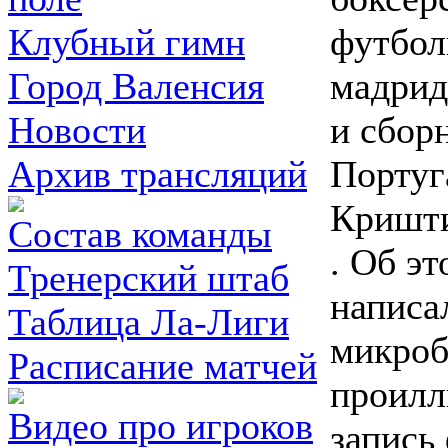
футбол
Клубный гимн
мадрид
Город Валенсия
и сбор
Новости
Португ
Архив трансляций
Кришти
Состав команды
. Об э
Тренерский штаб
написа
Таблица Ла-Лиги
микроб
Расписание матчей
проилл
Видео про игроков
запись