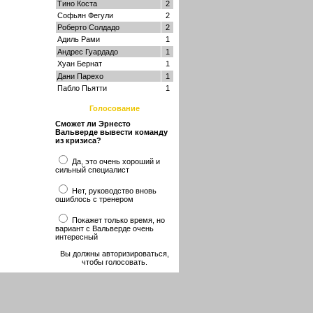
Тино Коста
2
Софьян Фегули
2
Роберто Солдадо
2
Адиль Рами
1
Андрес Гуардадо
1
Хуан Бернат
1
Дани Парехо
1
Пабло Пьятти
1
Голосование
Сможет ли Эрнесто
Вальверде вывести команду
из кризиса?
Да, это очень хороший и
сильный специалист
Нет, руководство вновь
ошиблось с тренером
Покажет только время, но
вариант с Вальверде очень
интересный
Вы должны авторизироваться,
чтобы голосовать.