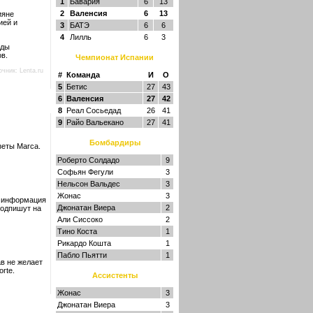
1
Бавария
6
13
2
Валенсия
6
13
ияне
ией и
3
БАТЭ
6
6
4
Лилль
6
3
нды
в.
Чемпионат Испании
очник:
Lenta.ru
#
Команда
И
О
5
Бетис
27
43
6
Валенсия
27
42
8
Реал Сосьедад
26
41
9
Райо Вальекано
27
41
Бомбардиры
зеты Marca.
Роберто Солдадо
9
Софьян Фегули
3
Нельсон Вальдес
3
Жонас
3
я информация
Джонатан Виера
2
подпишут на
Али Сиссоко
2
Тино Коста
1
Рикардо Кошта
1
Пабло Пьятти
1
в не желает
rte.
Ассистенты
Жонас
3
Джонатан Виера
3