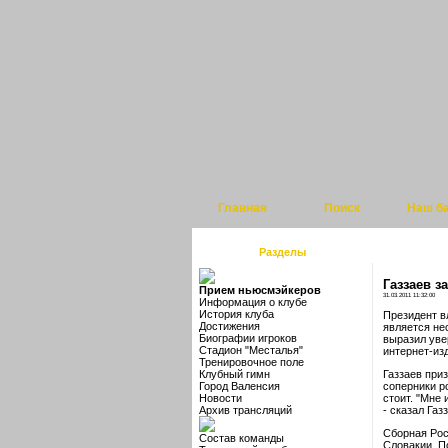
Главная
Поиск
Наш б
Разделы
Газзаев з
Прием ньюсмэйкеров
31.03.2011 11:32:00
Информация о клубе
История клуба
Президент в
Достижения
является не
Биографии игроков
выразил уве
Стадион "Месталья"
интернет-изд
Тренировочное поле
Клубный гимн
Газзаев приз
Город Валенсия
соперники ро
Новости
стоит. "Мне
Архив трансляций
- сказал Газ
Сборная Рос
Состав команды
Словакии. По