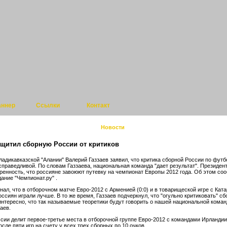
аннер
Ссылки
Контакт
Новости
ащитил сборную России от критиков
ладикавказской "Алании" Валерий Газзаев заявил, что критика сборной России по футб
справедливой. По словам Газзаева, национальная команда "дает результат". Президент
ренность, что россияне завоюют путевку на чемпионат Европы 2012 года. Об этом со
ание "Чемпионат.ру" .
нал, что в отборочном матче Евро-2012 с Арменией (0:0) и в товарищеской игре с Ката
ссиян играли лучше. В то же время, Газзаев подчеркнул, что "огульно критиковать" с
 интересно, что так называемые теоретики будут говорить о нашей национальной коман
заев.
сии делит первое-третье места в отборочной группе Евро-2012 с командами Ирландии
сле пяти игр на счету у всех трех сборных по 10 очков.