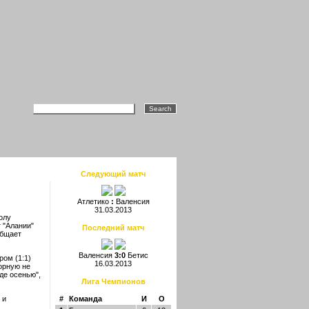
Следующий матч
Атлетико
:
Валенсия
31.03.2013
олу
 "Алании"
Последний матч
общает
Валенсия
3:0
Бетис
ром (1:1)
16.03.2013
борную не
де осенью",
Лига Чемпионов
 и
#
Команда
И
О