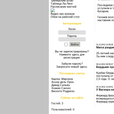
Тренерский штаб
Таблица Ла-Лиги
Последнюю п
Расписание матчей
уступили в 
Катаром.
Видео про игроков
Обои на рабочий стол
Газзаев воз
наставник п
Авторизация
Логин
Пароль
31.12.2012 14:39:28
Marca разда
Вы не зарегистрированы?
25-летний на
Нажмите здесь
для
За ним следу
регистрации.
Забыли пароль?
30.12.2012 20:59:37
Запросите новый
здесь
.
Бердыев пр
Курбан Берды
Последние статьи
поступила от
Карлос Марчена
2,5 года. О 
Асьер дель Орно
Давид Сильва
30.12.2012 13:43:51
Хоакин Санчес
У Вагнера н
Висенте Родригес
Форвард браз
Сейчас на сайте
возвращаться
Форвард пере
Гостей: 3
Пользователей: 0