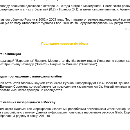
обеду россияне одержали в октябре 2010 года в игре с Македонией. После этого росс
товарищеских матчах с Бельгией (0:2) и Ираном (0:1), а затем сыграли вничью с Армен
главлял сборную России в 2002 и 2003 году. Пост главного тренера национальной кома
окинул по ходу отборочного турнира Евро-2004 из-за неудовлетворительных результато
Ист
Последние новости футбола
ет номинации
падающий "Барселоны" Лионель Месси стал футболистом года в Испании по версии га
ют Криштиану Роналду ("Реал") и Радамель Фалькао ("Атлетико").
одлит соглашение с нынешним клубом
ев останется главным коучем казанского Рубина, информируют РИА Новости. Данна
 Валерия Сорокина, который является президентом казанского клуба. Новый контракт 
зарплате именитого тренера не сообщается.
ет желания возвращаться в Москву
ильского «Фламенго» и прекрасно известный российским поклонникам игрок Вагнер Ла
 в российскую столицу. Данная информация появилась на сетевом ресурсе Globo Espo
брался на родину в конце 2011-го.