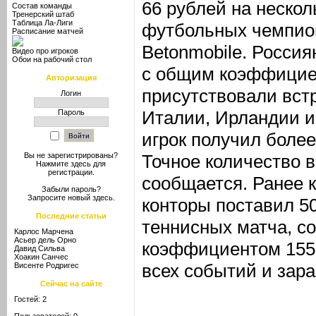
66 рублей на нескол
Состав команды
Тренерский штаб
Таблица Ла-Лиги
футбольных чемпион
Расписание матчей
Betonmobile. Россия
Видео про игроков
Обои на рабочий стол
с общим коэффициен
Авторизация
присутствовали вст
Логин
Италии, Ирландии и
Пароль
игрок получил более
Точное количество в
Вы не зарегистрированы?
Нажмите здесь
для
регистрации.
сообщается. Ранее 
Забыли пароль?
Запросите новый
здесь
.
конторы поставил 5
Последние статьи
теннисных матча, с
Карлос Марчена
Асьер дель Орно
коэффициентом 1559
Давид Сильва
Хоакин Санчес
всех событий и зара
Висенте Родригес
Сейчас на сайте
Гостей: 2