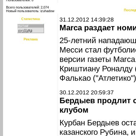
Пользователей: 0
Всего пользователей: 2,074
Послед
Новый пользователь:
izuhadow
31.12.2012 14:39:28
Статистика
Marca раздает ном
25-летний нападающ
Реклама
Месси стал футболис
версии газеты Marca
Криштиану Роналду 
Фалькао ("Атлетико")
30.12.2012 20:59:37
Бердыев продлит 
клубом
Курбан Бердыев ост
казанского Рубина,