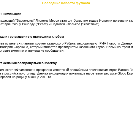
Последние новости футбола
ет номинации
падающий "Барселоны" Лионель Месси стал футболистом года в Испании по версии га
ют Криштиану Роналду ("Реал") и Радамель Фалькао ("Атлетико").
одлит соглашение с нынешним клубом
ев останется главным коучем казанского Рубина, информируют РИА Новости. Данна
 Валерия Сорокина, который является президентом казанского клуба. Новый контракт 
зарплате именитого тренера не сообщается.
ет желания возвращаться в Москву
ильского «Фламенго» и прекрасно известный российским поклонникам игрок Вагнер Ла
 в российскую столицу. Данная информация появилась на сетевом ресурсе Globo Espo
брался на родину в конце 2011-го.