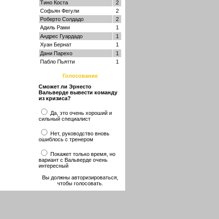
Тино Коста
2
Софьян Фегули
2
Роберто Солдадо
2
Адиль Рами
1
Андрес Гуардадо
1
Хуан Бернат
1
Дани Парехо
1
Пабло Пьятти
1
Голосование
Сможет ли Эрнесто
Вальверде вывести команду
из кризиса?
Да, это очень хороший и
сильный специалист
Нет, руководство вновь
ошиблось с тренером
Покажет только время, но
вариант с Вальверде очень
интересный
Вы должны авторизироваться,
чтобы голосовать.