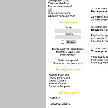
Тренерский штаб
Таблица Ла-Лиги
Расписание матчей
31.12.2012 14:39:28
Marca разда
Видео про игроков
Обои на рабочий стол
25-летний на
За ним следу
Авторизация
Логин
30.12.2012 20:59:37
Бердыев пр
Пароль
Курбан Берды
поступила от
2,5 года. О 
Вы не зарегистрированы?
30.12.2012 13:43:51
У Вагнера н
Нажмите здесь
для
регистрации.
Форвард браз
возвращаться
Забыли пароль?
Форвард пере
Запросите новый
здесь
.
Последние статьи
Карлос Марчена
Асьер дель Орно
Давид Сильва
Хоакин Санчес
Висенте Родригес
Сейчас на сайте
Гостей: 2
Пользователей: 0