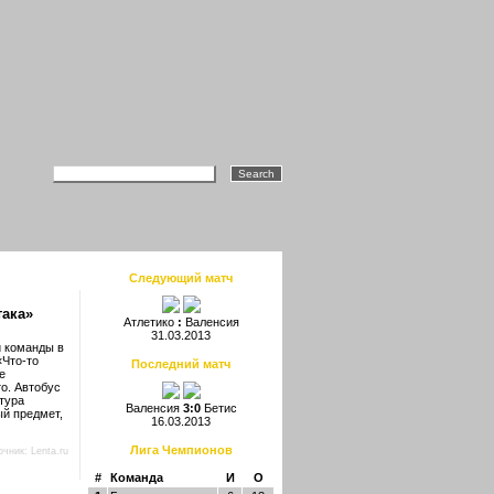
Следующий матч
така»
Атлетико
:
Валенсия
31.03.2013
и команды в
«Что-то
Последний матч
е
о. Автобус
 тура
Валенсия
3:0
Бетис
ый предмет,
16.03.2013
Лига Чемпионов
очник:
Lenta.ru
#
Команда
И
О