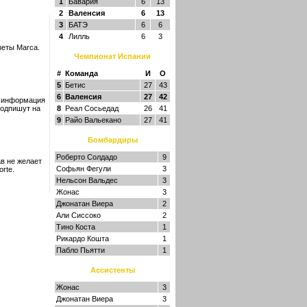
1
Бавария
6
13
2
Валенсия
6
13
3
БАТЭ
6
6
4
Лилль
6
3
зеты Marca.
Чемпионат Испании
#
Команда
И
О
5
Бетис
27
43
6
Валенсия
27
42
я информация
подпишут на
8
Реал Сосьедад
26
41
9
Райо Вальекано
27
41
Бомбардиры
Роберто Солдадо
9
в не желает
Софьян Фегули
3
rte.
Нельсон Вальдес
3
Жонас
3
Джонатан Виера
2
Али Сиссоко
2
Тино Коста
1
Рикардо Кошта
1
Пабло Пьятти
1
Ассистенты
Жонас
3
Джонатан Виера
3