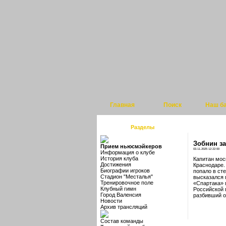
Главная
Поиск
Наш б
Разделы
Зобнин за
Прием ньюсмэйкеров
03.11.2025 12:22:00
Информация о клубе
История клуба
Капитан мос
Достижения
Краснодаре.
Биографии игроков
попало в ст
Стадион "Месталья"
высказался 
Тренировочное поле
«Спартака» 
Клубный гимн
Российской 
Город Валенсия
разбивший од
Новости
Архив трансляций
Состав команды