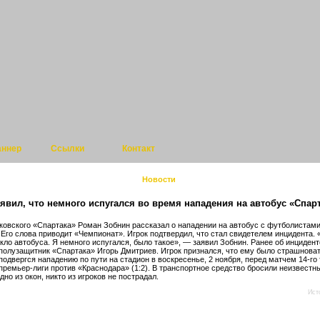
аннер
Ссылки
Контакт
Новости
явил, что немного испугался во время нападения на автобус «Спар
ковского «Спартака» Роман Зобнин рассказал о нападении на автобус с футболистам
 Его слова приводит «Чемпионат». Игрок подтвердил, что стал свидетелем инцидента. 
екло автобуса. Я немного испугался, было такое», — заявил Зобнин. Ранее об инцидент
полузащитник «Спартака» Игорь Дмитриев. Игрок признался, что ему было страшноват
подвергся нападению по пути на стадион в воскресенье, 2 ноября, перед матчем 14-го
премьер-лиги против «Краснодара» (1:2). В транспортное средство бросили неизвестн
но из окон, никто из игроков не пострадал.
Ист