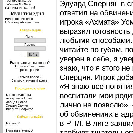
Тренерский штаб
Эдуард Сперцян в с
Таблица Ла-Лиги
Расписание матчей
ответил на обвинени
Видео про игроков
игрока «Ахмата» Усм
Обои на рабочий стол
выразил готовность 
Авторизация
Логин
любыми способами.
Пароль
читайте по губам, п
уверен в себе, я уве
Вы не зарегистрированы?
знаю, что я этого н
Нажмите здесь
для
регистрации.
Сперцян. Игрок доба
Забыли пароль?
Запросите новый
здесь
.
«Я знаю все поняти
Последние статьи
воспитали мои родит
Карлос Марчена
Асьер дель Орно
Давид Сильва
лично не позволю»,
Хоакин Санчес
Висенте Родригес
об обвинениях в ад
Сейчас на сайте
в РПЛ. В лиге заяви
Гостей: 2
требуют тщательног
Пользователей: 0