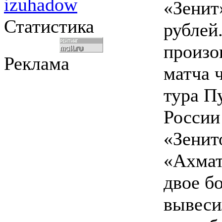
izuhadow
«Зенит
Статистика
рублей
произо
Реклама
матча 
тура П
России
«Зенит
«Ахмат
двое б
вывеси