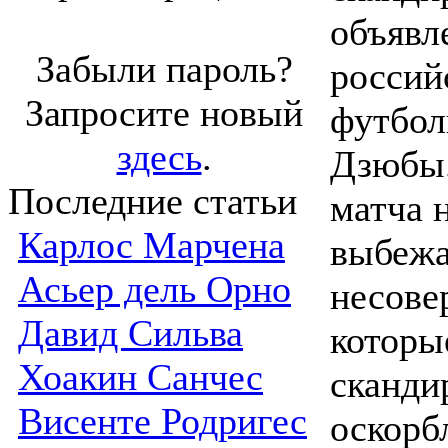
объявл
Забыли пароль?
россий
Запросите новый
футбол
здесь
.
Дзюбы.
Последние статьи
матча 
Карлос Марчена
выбежа
Асьер дель Орно
несове
Давид Сильва
которы
Хоакин Санчес
сканди
Висенте Родригес
оскорб