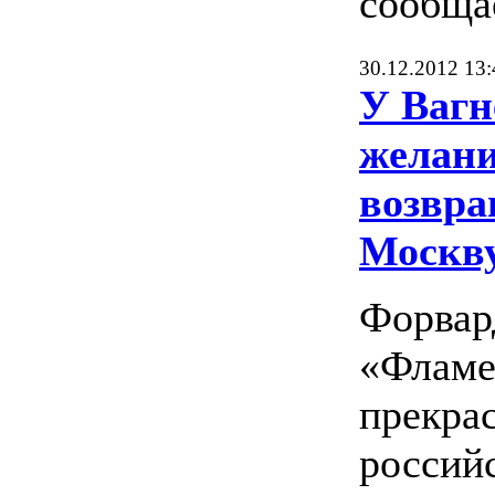
сообща
30.12.2012 13:
У Вагн
желан
возвра
Москв
Форвар
«Фламе
прекра
россий