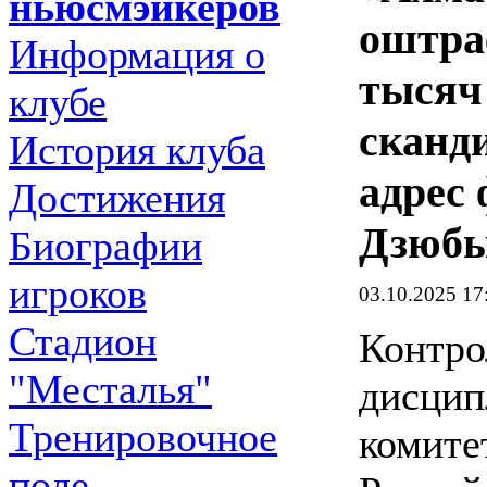
ньюсмэйкеров
оштра
Информация о
тысяч 
клубе
сканд
История клуба
адрес
Достижения
Дзюб
Биографии
игроков
03.10.2025 17
Стадион
Контро
"Месталья"
дисци
Тренировочное
комите
поле