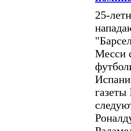
25-лет
напад
"Барсе
Месси 
футбол
Испани
газеты 
следую
Роналду
Радаме