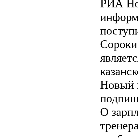
РИА Но
информ
поступ
Сороки
являет
казанск
Новый 
подпишу
О зарп
тренера