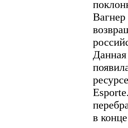
поклон
Вагнер
возвра
россий
Данная
появила
ресурс
Esporte
перебр
в конце