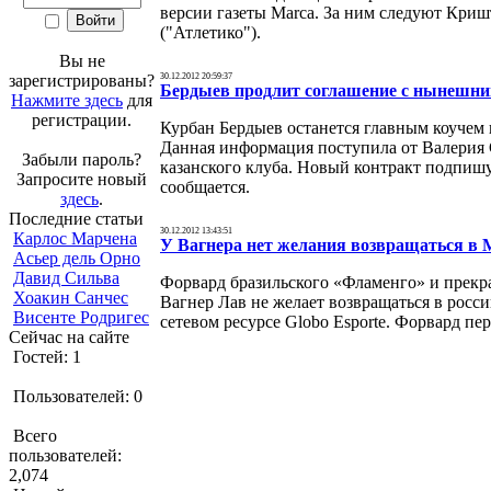
версии газеты Marca. За ним следуют Криш
("Атлетико").
Вы не
зарегистрированы?
30.12.2012 20:59:37
Бердыев продлит соглашение с нынешни
Нажмите здесь
для
регистрации.
Курбан Бердыев останется главным коучем
Данная информация поступила от Валерия 
Забыли пароль?
казанского клуба. Новый контракт подпишут
Запросите новый
сообщается.
здесь
.
Последние статьи
30.12.2012 13:43:51
Карлос Марчена
У Вагнера нет желания возвращаться в 
Асьер дель Орно
Давид Сильва
Форвард бразильского «Фламенго» и прекр
Хоакин Санчес
Вагнер Лав не желает возвращаться в росс
Висенте Родригес
сетевом ресурсе Globo Esporte. Форвард пер
Сейчас на сайте
Гостей: 1
Пользователей: 0
Всего
пользователей:
2,074