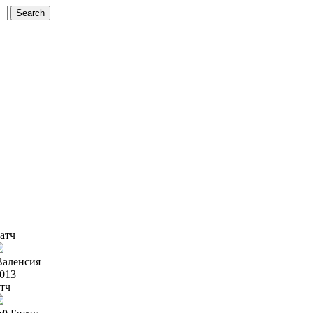
атч
Валенсия
2013
тч