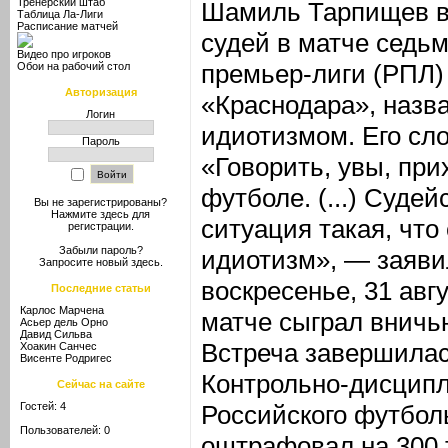
Тренерский штаб
Шамиль Тарпищев в
Таблица Ла-Лиги
Расписание матчей
судей в матче седьм
Видео про игроков
премьер-лиги (РПЛ)
Обои на рабочий стол
Авторизация
«Краснодара», назв
Логин
идиотизмом. Его сл
Пароль
«Говорить, увы, при
футболе. (...) Судей
Вы не зарегистрированы?
Нажмите здесь
для
ситуация такая, что
регистрации.
Забыли пароль?
идиотизм», — заяви
Запросите новый
здесь
.
воскресенье, 31 ав
Последние статьи
Карлос Марчена
матче сыграл вничь
Асьер дель Орно
Давид Сильва
Встреча завершилась
Хоакин Санчес
Висенте Родригес
Контрольно-дисцип
Сейчас на сайте
Гостей: 4
Российского футбол
Пользователей: 0
оштрафовал на 300 