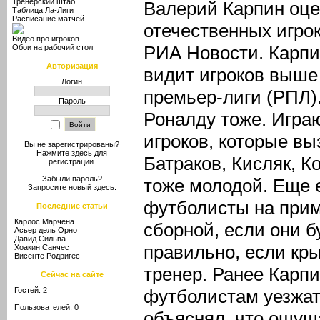
Тренерский штаб
Валерий Карпин оце
Таблица Ла-Лиги
Расписание матчей
отечественных игрок
Видео про игроков
РИА Новости. Карпин
Обои на рабочий стол
Авторизация
видит игроков выше
Логин
премьер-лиги (РПЛ).
Пароль
Роналду тоже. Играю
игроков, которые вы
Вы не зарегистрированы?
Нажмите здесь
для
Батраков, Кисляк, 
регистрации.
Забыли пароль?
тоже молодой. Еще 
Запросите новый
здесь
.
футболисты на прим
Последние статьи
Карлос Марчена
сборной, если они б
Асьер дель Орно
Давид Сильва
правильно, если кр
Хоакин Санчес
Висенте Родригес
тренер. Ранее Карп
Сейчас на сайте
Гостей: 2
футболистам уезжат
Пользователей: 0
объяснял, что ощущ