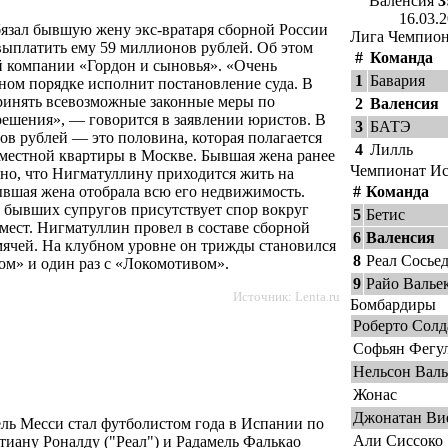
Валенсия
3
16.03.
зал бывшую жену экс-вратаря сборной России
Лига Чемпио
выплатить ему 59 миллионов рублей. Об этом
#
Команда
й компании «Гордон и сыновья». «Очень
1
Бавария
ьном порядке исполнит постановление суда. В
ринять всевозможные законные меры по
2
Валенсия
ешения», — говорится в заявлении юристов. В
3
БАТЭ
ов рублей — это половина, которая полагается
4
Лилль
местной квартиры в Москве. Бывшая жена ранее
Чемпионат И
стно, что Нигматуллину приходится жить на
ывшая жена отобрала всю его недвижимость.
#
Команда
 бывших супругов присутствует спор вокруг
5
Бетис
мест. Нигматуллин провел в составе сборной
6
Валенсия
 мячей. На клубном уровне он трижды становился
8
Реал Сосье
м» и один раз с «Локомотивом».
9
Райо Валье
Источник:
Lenta.ru
Бомбардиры
Роберто Солд
Софьян Фегу
Нельсон Валь
Жонас
Джонатан Ви
ь Месси стал футболистом года в Испании по
Али Сиссоко
тиану Роналду ("Реал") и Радамель Фалькао