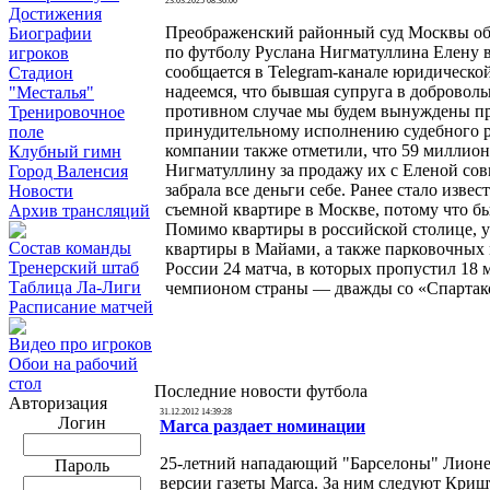
23.03.2025 08:36:00
Достижения
Преображенский районный суд Москвы обя
Биографии
по футболу Руслана Нигматуллина Елену 
игроков
сообщается в Telegram-канале юридическо
Стадион
надеемся, что бывшая супруга в добровол
"Месталья"
противном случае мы будем вынуждены п
Тренировочное
принудительному исполнению судебного р
поле
компании также отметили, что 59 миллион
Клубный гимн
Нигматуллину за продажу их с Еленой сов
Город Валенсия
забрала все деньги себе. Ранее стало изве
Новости
съемной квартире в Москве, потому что б
Архив трансляций
Помимо квартиры в российской столице, у
Состав команды
квартиры в Майами, а также парковочных 
Тренерский штаб
России 24 матча, в которых пропустил 18
Таблица Ла-Лиги
чемпионом страны — дважды со «Спартако
Расписание матчей
Видео про игроков
Обои на рабочий
стол
Последние новости футбола
Авторизация
31.12.2012 14:39:28
Логин
Marca раздает номинации
25-летний нападающий "Барселоны" Лионел
Пароль
версии газеты Marca. За ним следуют Криш