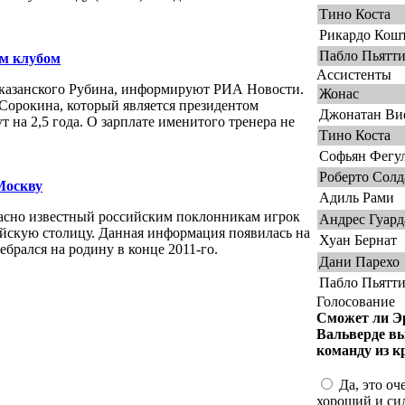
Тино Коста
Рикардо Кош
Пабло Пьятт
м клубом
Ассистенты
 казанского Рубина, информируют РИА Новости.
Жонас
Сорокина, который является президентом
Джонатан Ви
 на 2,5 года. О зарплате именитого тренера не
Тино Коста
Софьян Фегу
Роберто Солд
Москву
Адиль Рами
асно известный российским поклонникам игрок
Андрес Гуард
ийскую столицу. Данная информация появилась на
Хуан Бернат
ебрался на родину в конце 2011-го.
Дани Парехо
Пабло Пьятт
Голосование
Сможет ли Э
Вальверде в
команду из к
Да, это оч
хороший и си