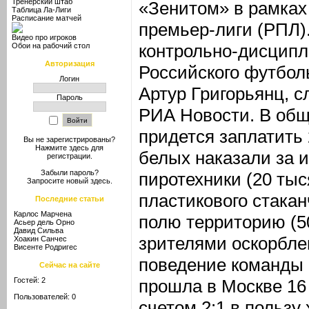
Тренерский штаб
«Зенитом» в рамках 
Таблица Ла-Лиги
Расписание матчей
премьер-лиги (РПЛ).
Видео про игроков
контрольно-дисципл
Обои на рабочий стол
Авторизация
Российского футбол
Логин
Артур Григорьянц, с
Пароль
РИА Новости. В общ
придется заплатить 
Вы не зарегистрированы?
Нажмите здесь
для
белых наказали за 
регистрации.
Забыли пароль?
пиротехники (20 тыс
Запросите новый
здесь
.
пластикового стака
Последние статьи
Карлос Марчена
полю территорию (5
Асьер дель Орно
Давид Сильва
зрителями оскорбл
Хоакин Санчес
Висенте Родригес
поведение команды (
Сейчас на сайте
Гостей: 2
прошла в Москве 16
Пользователей: 0
счетом 2:1 в пользу