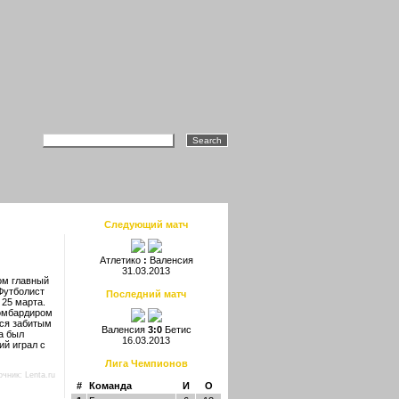
Следующий матч
Атлетико
:
Валенсия
31.03.2013
ом главный
Футболист
Последний матч
 25 марта.
бомбардиром
лся забитым
Валенсия
3:0
Бетис
а был
16.03.2013
ий играл с
Лига Чемпионов
очник:
Lenta.ru
#
Команда
И
О