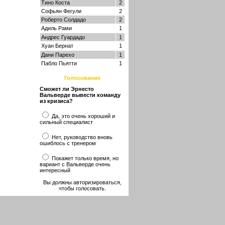
Тино Коста
2
Софьян Фегули
2
Роберто Солдадо
2
Адиль Рами
1
Андрес Гуардадо
1
Хуан Бернат
1
Дани Парехо
1
Пабло Пьятти
1
Голосование
Сможет ли Эрнесто
Вальверде вывести команду
из кризиса?
Да, это очень хороший и
сильный специалист
Нет, руководство вновь
ошиблось с тренером
Покажет только время, но
вариант с Вальверде очень
интересный
Вы должны авторизироваться,
чтобы голосовать.