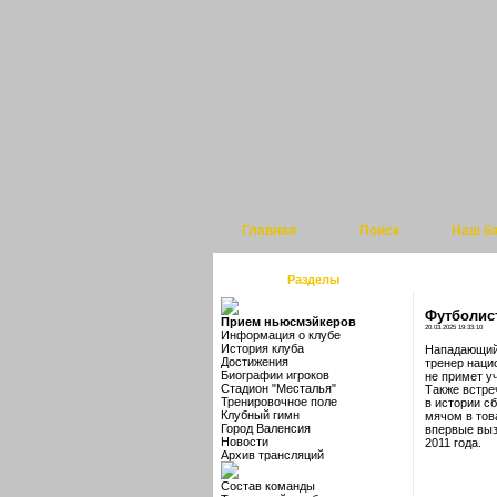
Главная
Поиск
Наш б
Разделы
Футболис
Прием ньюсмэйкеров
20.03.2025 19:33:10
Информация о клубе
История клуба
Нападающий 
Достижения
тренер наци
Биографии игроков
не примет у
Стадион "Месталья"
Также встре
Тренировочное поле
в истории с
Клубный гимн
мячом в тов
Город Валенсия
впервые выз
Новости
2011 года.
Архив трансляций
Состав команды