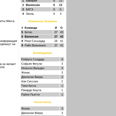
1
Бавария
6
13
2
Валенсия
6
13
3
БАТЭ
6
6
4
Лилль
6
3
зеты Marca.
Чемпионат Испании
#
Команда
И
О
5
Бетис
27
43
6
Валенсия
27
42
я информация
8
Реал Сосьедад
26
41
подпишут на
9
Райо Вальекано
27
41
Бомбардиры
Роберто Солдадо
9
Софьян Фегули
3
в не желает
rte.
Нельсон Вальдес
3
Жонас
3
Джонатан Виера
2
Али Сиссоко
2
Тино Коста
1
Рикардо Кошта
1
Пабло Пьятти
1
Ассистенты
Жонас
3
Джонатан Виера
3