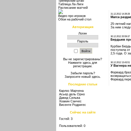
Тренерский штаб
Таблица Ла-Лиги
Расписание матчей
31.12.2012 14:39:28
Видео про игроков
Marca разда
Обои на рабочий стол
25-летний на
Авторизация
За ним следу
Логин
30.12.2012 20:59:37
Бердыев пр
Пароль
Курбан Берды
поступила от
2,5 года. О 
Вы не зарегистрированы?
Нажмите здесь
для
30.12.2012 13:43:51
У Вагнера н
регистрации.
Форвард браз
Забыли пароль?
возвращаться
Запросите новый
здесь
.
Форвард пере
Последние статьи
Карлос Марчена
Асьер дель Орно
Давид Сильва
Хоакин Санчес
Висенте Родригес
Сейчас на сайте
Гостей: 3
Пользователей: 0