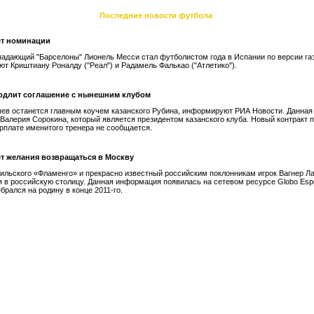
Последние новости футбола
ет номинации
падающий "Барселоны" Лионель Месси стал футболистом года в Испании по версии га
ют Криштиану Роналду ("Реал") и Радамель Фалькао ("Атлетико").
одлит соглашение с нынешним клубом
ев останется главным коучем казанского Рубина, информируют РИА Новости. Данна
 Валерия Сорокина, который является президентом казанского клуба. Новый контракт 
зарплате именитого тренера не сообщается.
ет желания возвращаться в Москву
ильского «Фламенго» и прекрасно известный российским поклонникам игрок Вагнер Ла
 в российскую столицу. Данная информация появилась на сетевом ресурсе Globo Espo
брался на родину в конце 2011-го.