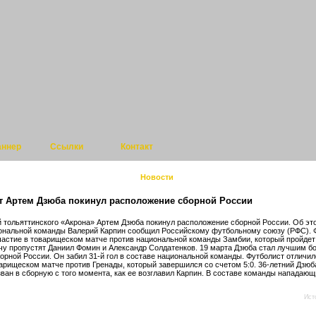
аннер
Ссылки
Контакт
Новости
т Артем Дзюба покинул расположение сборной России
тольяттинского «Акрона» Артем Дзюба покинул расположение сборной России. Об эт
ональной команды Валерий Карпин сообщил Российскому футбольному союзу (РФС). 
частие в товарищеском матче против национальной команды Замбии, который пройдет
чу пропустят Даниил Фомин и Александр Солдатенков. 19 марта Дзюба стал лучшим 
борной России. Он забил 31-й гол в составе национальной команды. Футболист отличи
арищеском матче против Гренады, который завершился со счетом 5:0. 36-летний Дзюб
ван в сборную с того момента, как ее возглавил Карпин. В составе команды нападающ
Ист