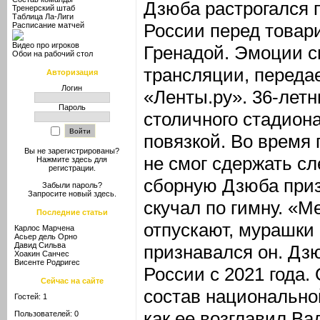
Дзюба растрогался 
Тренерский штаб
Таблица Ла-Лиги
России перед товар
Расписание матчей
Видео про игроков
Гренадой. Эмоции с
Обои на рабочий стол
трансляции, переда
Авторизация
Логин
«Ленты.ру». 36-лет
Пароль
столичного стадион
повязкой. Во время
Вы не зарегистрированы?
не смог сдержать сл
Нажмите здесь
для
регистрации.
сборную Дзюба приз
Забыли пароль?
Запросите новый
здесь
.
скучал по гимну. «М
Последние статьи
отпускают, мурашки 
Карлос Марчена
Асьер дель Орно
Давид Сильва
признавался он. Дзю
Хоакин Санчес
Висенте Родригес
России с 2021 года.
Сейчас на сайте
состав национально
Гостей: 1
как ее возглавил В
Пользователей: 0