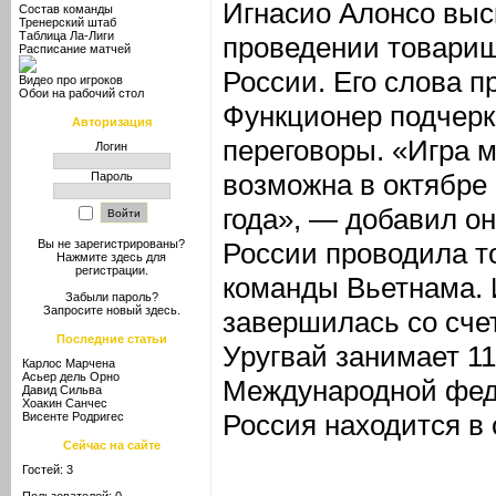
Игнасио Алонсо выс
Состав команды
Тренерский штаб
Таблица Ла-Лиги
проведении товарищ
Расписание матчей
России. Его слова п
Видео про игроков
Обои на рабочий стол
Функционер подчерк
Авторизация
переговоры. «Игра
Логин
возможна в октябре
Пароль
года», — добавил он
России проводила т
Вы не зарегистрированы?
Нажмите здесь
для
регистрации.
команды Вьетнама. 
Забыли пароль?
Запросите новый
здесь
.
завершилась со счет
Последние статьи
Уругвай занимает 11
Карлос Марчена
Асьер дель Орно
Международной фед
Давид Сильва
Хоакин Санчес
Россия находится в 
Висенте Родригес
Сейчас на сайте
Гостей: 3