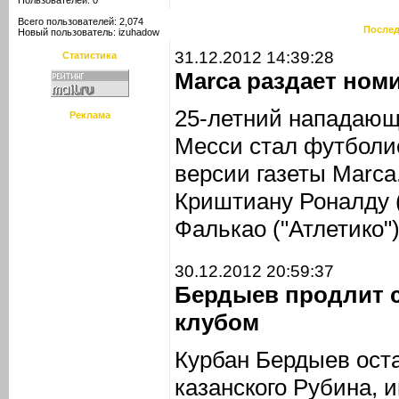
Пользователей: 0
Всего пользователей: 2,074
Послед
Новый пользователь:
izuhadow
31.12.2012 14:39:28
Статистика
Marca раздает ном
25-летний нападающ
Реклама
Месси стал футболис
версии газеты Marca
Криштиану Роналду 
Фалькао ("Атлетико")
30.12.2012 20:59:37
Бердыев продлит 
клубом
Курбан Бердыев ост
казанского Рубина,