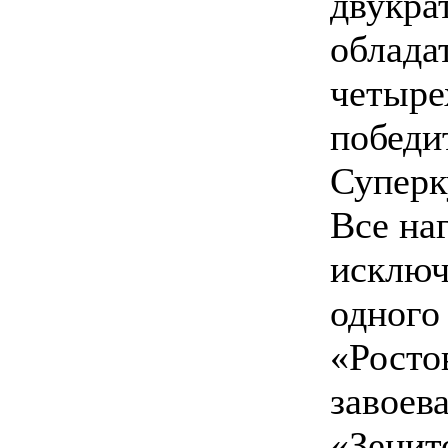
двукра
облада
четыре
победи
Суперк
Все на
исклю
одного
«Росто
завоева
«Зенит