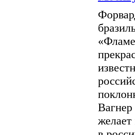
Форвар
бразил
«Фламе
прекра
извест
россий
поклон
Вагнер
желает
в росс