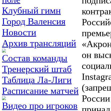
подпис
Клубный гимн
контра
Город Валенсия
Россий
Новости
премье
Архив трансляций
«Акрон
он выс
Состав команды
социал
Тренерский штаб
Instag
Таблица Ла-Лиги
(запре
Расписание матчей
России
Видео про игроков
принад