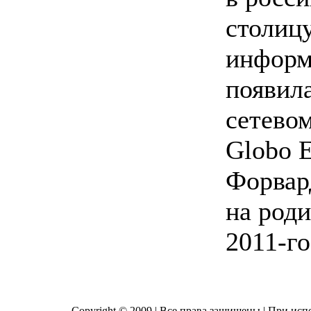
столицу
информ
появила
сетевом
Globo E
Форвар
на роди
2011-го
Copyright © 2009 | Все права защищены | При исп