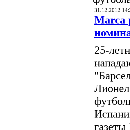
31.12.2012 14:
Marca 
номин
25-лет
напад
"Барсе
Лионел
футбол
Испани
газеты 