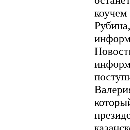
остане
коучем 
Рубина
инфор
Новост
информ
поступ
Валери
которы
презид
казанск