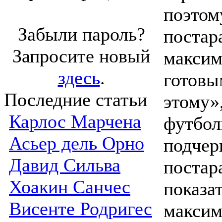
поэтом
Забыли пароль?
постар
Запросите новый
максим
здесь
.
готовы
Последние статьи
этому»
Карлос Марчена
футбол
Асьер дель Орно
подчер
Давид Сильва
постар
Хоакин Санчес
показа
Висенте Родригес
максим