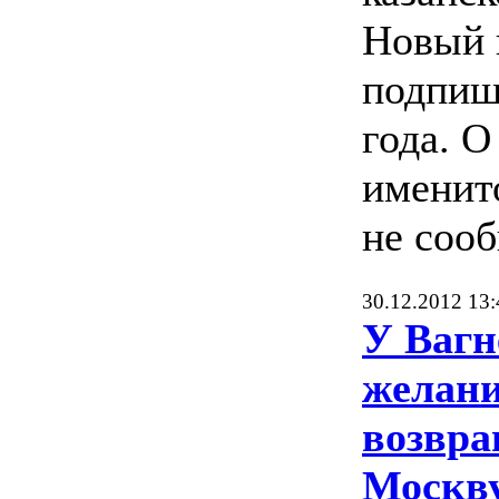
Новый 
подпиш
года. О
именит
не сооб
30.12.2012 13:
У Вагн
желан
возвра
Москв