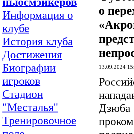
ньюсмэйкеров
о пере
Информация о
«Акро
клубе
предс
История клуба
непро
Достижения
Биографии
13.09.2024 15
игроков
Россий
Стадион
напад
"Месталья"
Дзюба
Тренировочное
проком
поле