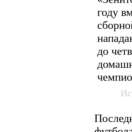
году в
сборно
напад
до чет
домаш
чемпио
Ис
Послед
футбол