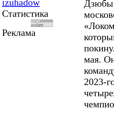
izuhadow
Дзюбы
Статистика
москов
«Локом
Реклама
которы
покину
мая. О
команд
2023-г
четыре
чемпио