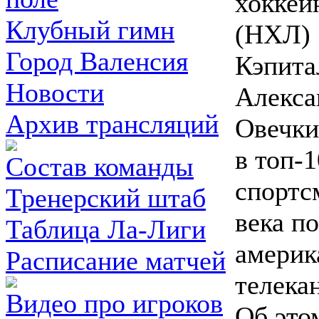
хоккей
Клубный гимн
(НХЛ)
Город Валенсия
Кэпита
Новости
Алекса
Архив трансляций
Овечки
в топ-
Состав команды
спортс
Тренерский штаб
века п
Таблица Ла-Лиги
америк
Расписание матчей
телека
Видео про игроков
Об это