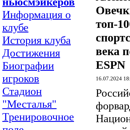
ньюсмэйкеров
Овечк
Информация о
топ-10
клубе
спорт
История клуба
века п
Достижения
ESPN
Биографии
игроков
16.07.2024 18
Стадион
Россий
"Месталья"
форвар
Тренировочное
Национ
поле