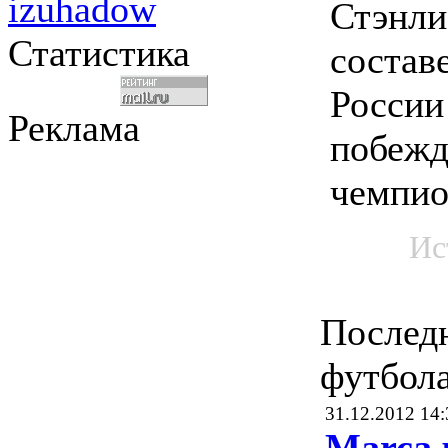
izuhadow
Стэнли
Статистика
состав
России
Реклама
побежд
чемпио
Ис
Послед
футбол
31.12.2012 14:
Marca 