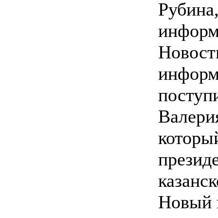
Рубина
инфор
Новост
информ
поступ
Валери
которы
презид
казанск
Новый 