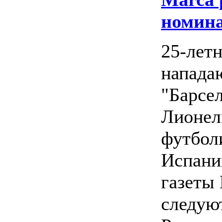
номин
25-лет
напад
"Барсе
Лионел
футбол
Испани
газеты 
следую