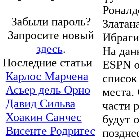
Роналд
Забыли пароль?
Златан
Запросите новый
Ибраги
здесь
.
На дан
Последние статьи
ESPN о
Карлос Марчена
список
Асьер дель Орно
места.
Давид Сильва
части 
Хоакин Санчес
будут 
Висенте Родригес
поздне