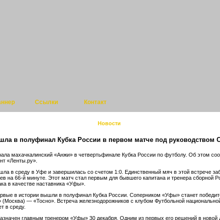
аннер
Ссылки
Контакт
Новости
шла в полуфинал Кубка России в первом матче под руководством 
ала махачкалинский «Анжи» в четвертьфинале Кубка России по футболу. Об этом со
нт «Ленты.ру».
шла в среду в Уфе и завершилась со счетом 1:0. Единственный мяч в этой встрече за
ев на 66-й минуте. Этот матч стал первым для бывшего капитана и тренера сборной Р
ка в качестве наставника «Уфы».
вые в истории вышли в полуфинал Кубка России. Соперником «Уфы» станет победит
 (Москва) — «Тосно». Встреча железнодорожников с клубом Футбольной национальной
т в среду.
азначен главным тренером «Уфы» 30 декабря. Одним из первых его решений в новой