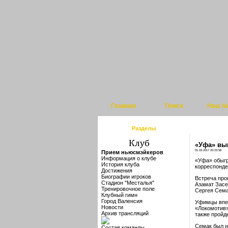
Главная
Поиск
Наш б
Разделы
«Уфа» вы
01.03.2017 20:23:58
Прием ньюсмэйкеров
Информация о клубе
«Уфа» обыгр
История клуба
корреспонде
Достижения
Биографии игроков
Встреча про
Стадион "Месталья"
Азамат Засе
Тренировочное поле
Сергея Сема
Клубный гимн
Город Валенсия
Уфимцы впер
Новости
«Локомотив»
Архив трансляций
также пройде
Семак был н
Состав команды