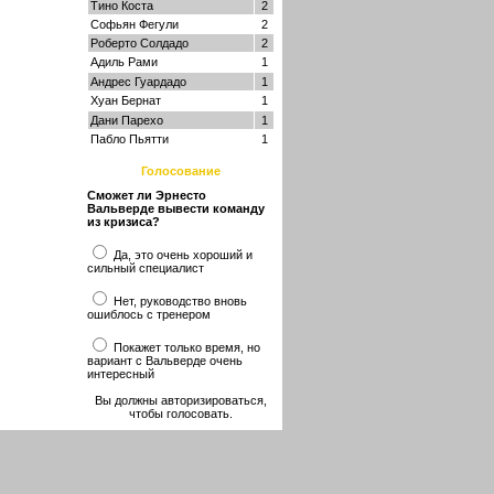
Тино Коста
2
Софьян Фегули
2
Роберто Солдадо
2
Адиль Рами
1
Андрес Гуардадо
1
Хуан Бернат
1
Дани Парехо
1
Пабло Пьятти
1
Голосование
Сможет ли Эрнесто
Вальверде вывести команду
из кризиса?
Да, это очень хороший и
сильный специалист
Нет, руководство вновь
ошиблось с тренером
Покажет только время, но
вариант с Вальверде очень
интересный
Вы должны авторизироваться,
чтобы голосовать.