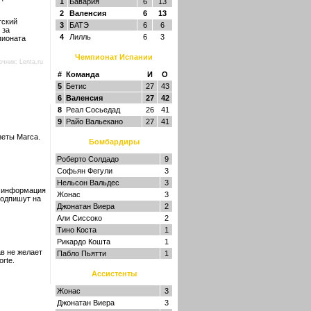
1
Бавария
6
13
2
Валенсия
6
13
гский
3
БАТЭ
6
6
 за
4
Лилль
6
3
пионата
Чемпионат Испании
очник:
Lenta.ru
#
Команда
И
О
5
Бетис
27
43
6
Валенсия
27
42
8
Реал Сосьедад
26
41
9
Райо Вальекано
27
41
зеты Marca.
Бомбардиры
Роберто Солдадо
9
Софьян Фегули
3
Нельсон Вальдес
3
я информация
Жонас
3
подпишут на
Джонатан Виера
2
Али Сиссоко
2
Тино Коста
1
Рикардо Кошта
1
в не желает
Пабло Пьятти
1
rte.
Ассистенты
Жонас
3
Джонатан Виера
3