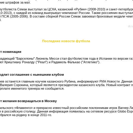
ие штрафов за мат.
футболиста Семак выступал за ЦСКА, казанский «Рубин» (2008-2010) и санкт-петербур
10-2013), с каждой из команд выигрывал чемпионат России. Также россиянин выступал
 ПСЖ (2005-2006). В составе сборной России Семак завоевал бронзовые медали чем
.
Ист
Последние новости футбола
ет номинации
падающий "Барселоны" Лионель Месси стал футболистом года в Испании по версии га
ют Криштиану Роналду ("Реал") и Радамель Фалькао ("Атлетико").
одлит соглашение с нынешним клубом
ев останется главным коучем казанского Рубина, информируют РИА Новости. Данна
 Валерия Сорокина, который является президентом казанского клуба. Новый контракт 
зарплате именитого тренера не сообщается.
ет желания возвращаться в Москву
ильского «Фламенго» и прекрасно известный российским поклонникам игрок Вагнер Ла
 в российскую столицу. Данная информация появилась на сетевом ресурсе Globo Espo
брался на родину в конце 2011-го.