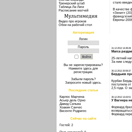
стало
введен
Тренерский штаб
Таблица Ла-Лиги
В качестве 
Расписание матчей
«Зенит» (20
французский
Европы-2008
Видео про игроков
Обои на рабочий стол
Авторизация
Логин
Пароль
31.12.2012 14:39:28
Marca разда
25-летний на
За ним следу
Вы не зарегистрированы?
Нажмите здесь
для
30.12.2012 20:59:37
регистрации.
Бердыев пр
Забыли пароль?
Курбан Берды
Запросите новый
здесь
.
поступила от
2,5 года. О 
Последние статьи
Карлос Марчена
30.12.2012 13:43:51
Асьер дель Орно
У Вагнера н
Давид Сильва
Форвард браз
Хоакин Санчес
возвращаться
Висенте Родригес
Форвард пере
Сейчас на сайте
Гостей: 2