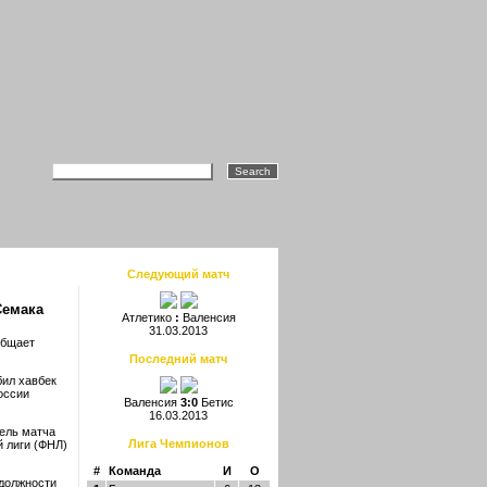
Следующий матч
Семака
Атлетико
:
Валенсия
31.03.2013
общает
Последний матч
бил хавбек
оссии
Валенсия
3:0
Бетис
16.03.2013
ель матча
Лига Чемпионов
 лиги (ФНЛ)
#
Команда
И
О
 должности