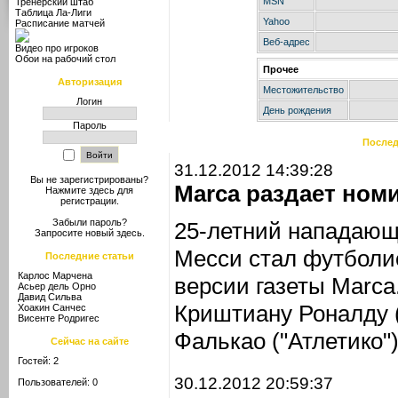
MSN
Тренерский штаб
Таблица Ла-Лиги
Yahoo
Расписание матчей
Веб-адрес
Видео про игроков
Обои на рабочий стол
Прочее
Авторизация
Местожительство
Логин
День рождения
Пароль
Послед
31.12.2012 14:39:28
Вы не зарегистрированы?
Marca раздает ном
Нажмите здесь
для
регистрации.
Забыли пароль?
25-летний нападающ
Запросите новый
здесь
.
Месси стал футболис
Последние статьи
Карлос Марчена
версии газеты Marca
Асьер дель Орно
Давид Сильва
Криштиану Роналду 
Хоакин Санчес
Висенте Родригес
Фалькао ("Атлетико")
Сейчас на сайте
Гостей: 2
30.12.2012 20:59:37
Пользователей: 0