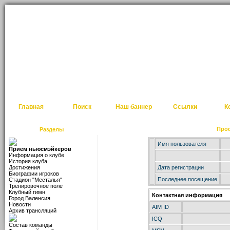
Главная
Поиск
Наш баннер
Ссылки
К
Про
Разделы
Имя пользователя
Прием ньюсмэйкеров
Информация о клубе
История клуба
Достижения
Дата регистрации
Биографии игроков
Последнее посещение
Стадион "Месталья"
Тренировочное поле
Клубный гимн
Контактная информация
Город Валенсия
Новости
AIM ID
Архив трансляций
ICQ
Состав команды