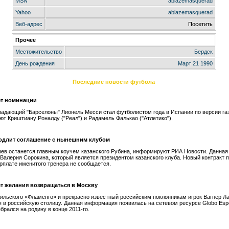
MSN
ablazemasquerad
Yahoo
ablazemasquerad
Веб-адрес
Посетить
Прочее
Местожительство
Бердск
День рождения
Март 21 1990
Последние новости футбола
ет номинации
падающий "Барселоны" Лионель Месси стал футболистом года в Испании по версии га
ют Криштиану Роналду ("Реал") и Радамель Фалькао ("Атлетико").
одлит соглашение с нынешним клубом
ев останется главным коучем казанского Рубина, информируют РИА Новости. Данна
 Валерия Сорокина, который является президентом казанского клуба. Новый контракт 
зарплате именитого тренера не сообщается.
ет желания возвращаться в Москву
ильского «Фламенго» и прекрасно известный российским поклонникам игрок Вагнер Ла
 в российскую столицу. Данная информация появилась на сетевом ресурсе Globo Espo
брался на родину в конце 2011-го.