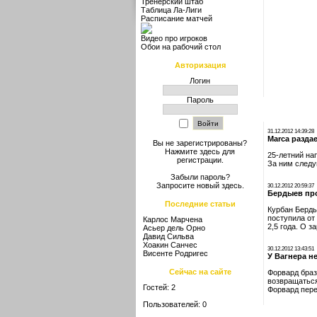
Тренерский штаб
Таблица Ла-Лиги
Расписание матчей
Видео про игроков
Обои на рабочий стол
Авторизация
Логин
Пароль
31.12.2012 14:39:28
Marca разда
Вы не зарегистрированы?
Нажмите здесь
для
25-летний на
регистрации.
За ним следу
Забыли пароль?
Запросите новый
здесь
.
30.12.2012 20:59:37
Бердыев пр
Последние статьи
Курбан Берды
поступила от
Карлос Марчена
2,5 года. О 
Асьер дель Орно
Давид Сильва
Хоакин Санчес
30.12.2012 13:43:51
Висенте Родригес
У Вагнера н
Сейчас на сайте
Форвард браз
возвращаться
Гостей: 2
Форвард пере
Пользователей: 0