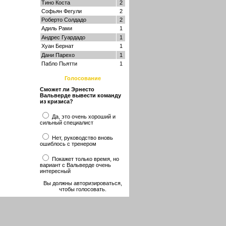
Тино Коста
2
Софьян Фегули
2
Роберто Солдадо
2
Адиль Рами
1
Андрес Гуардадо
1
Хуан Бернат
1
Дани Парехо
1
Пабло Пьятти
1
Голосование
Сможет ли Эрнесто
Вальверде вывести команду
из кризиса?
Да, это очень хороший и
сильный специалист
Нет, руководство вновь
ошиблось с тренером
Покажет только время, но
вариант с Вальверде очень
интересный
Вы должны авторизироваться,
чтобы голосовать.