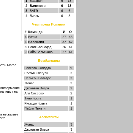
1
Бавария
6
13
2
Валенсия
6
13
3
БАТЭ
6
6
4
Лилль
6
3
Чемпионат Испании
#
Команда
И
О
5
Бетис
27
43
6
Валенсия
27
42
8
Реал Сосьедад
26
41
9
Райо Вальекано
27
41
Бомбардиры
зеты Marca.
Роберто Солдадо
9
Софьян Фегули
3
Нельсон Вальдес
3
Жонас
3
я информация
Джонатан Виера
2
подпишут на
Али Сиссоко
2
Тино Коста
1
Рикардо Кошта
1
Пабло Пьятти
1
в не желает
Ассистенты
rte.
Жонас
3
Джонатан Виера
3