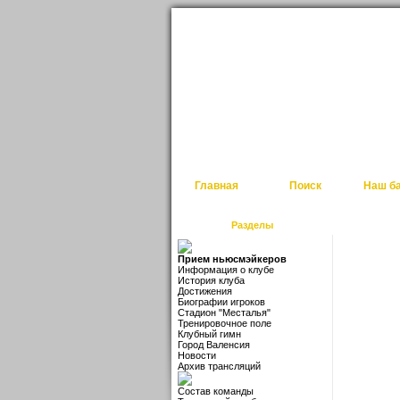
Главная
Поиск
Наш б
Разделы
Прием ньюсмэйкеров
Информация о клубе
История клуба
Достижения
Биографии игроков
Стадион "Месталья"
Тренировочное поле
Клубный гимн
Город Валенсия
Новости
Архив трансляций
Состав команды