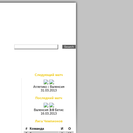
Следующий матч
Атлетико
:
Валенсия
31.03.2013
Последний матч
Валенсия
3:0
Бетис
16.03.2013
Лига Чемпионов
#
Команда
И
О