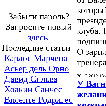
которы
Забыли пароль?
презид
Запросите новый
клуба.
здесь
.
подпишу
Последние статьи
О зарп
Карлос Марчена
тренера
Асьер дель Орно
30.12.2012 13:
Давид Сильва
У Вагн
Хоакин Санчес
желан
Висенте Родригес
возвра