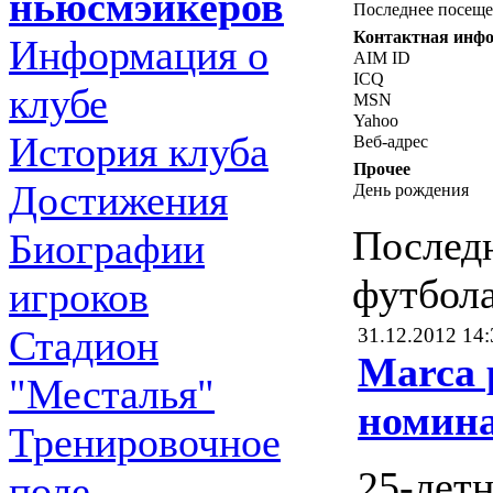
ньюсмэйкеров
Последнее посещ
Контактная инф
Информация о
AIM ID
ICQ
клубе
MSN
Yahoo
История клуба
Веб-адрес
Прочее
Достижения
День рождения
Послед
Биографии
футбол
игроков
Стадион
31.12.2012 14:
Marca 
"Месталья"
номин
Тренировочное
25-лет
поле