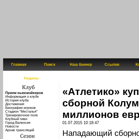
Главная
Поиск
Наш баннер
Ссылки
К
Разделы
«Атлетико» ку
Прием ньюсмэйкеров
Информация о клубе
сборной Колум
История клуба
Достижения
Биографии игроков
миллионов ев
Стадион "Месталья"
Тренировочное поле
Клубный гимн
01.07.2015 10:18:47
Город Валенсия
Новости
Архив трансляций
Нападающий сборно