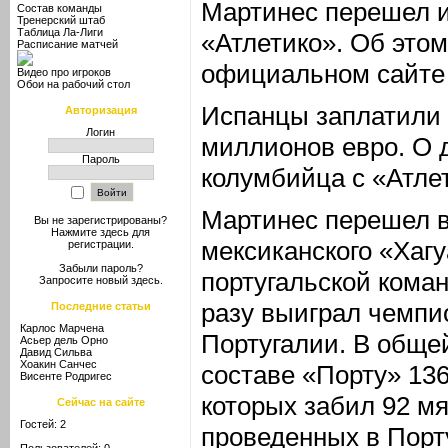
Мартинес перешел и
Состав команды
Тренерский штаб
Таблица Ла-Лиги
«Атлетико». Об это
Расписание матчей
официальном сайте
Видео про игроков
Обои на рабочий стол
Испанцы заплатили 
Авторизация
Логин
миллионов евро. О 
Пароль
колумбийца с «Атле
Мартинес перешел в 
Вы не зарегистрированы?
Нажмите здесь
для
мексиканского «Хагу
регистрации.
Забыли пароль?
португальской кома
Запросите новый
здесь
.
разу выиграл чемпи
Последние статьи
Карлос Марчена
Португалии. В обще
Асьер дель Орно
Давид Сильва
Хоакин Санчес
составе «Порту» 13
Висенте Родригес
которых забил 92 мя
Сейчас на сайте
Гостей: 2
проведенных в Порт