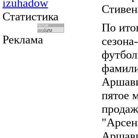
izuhadow
Стивен
Статистика
По ито
Реклама
сезона
футбол
фамил
Аршави
пятое 
продаж
"Арсен
Аршави