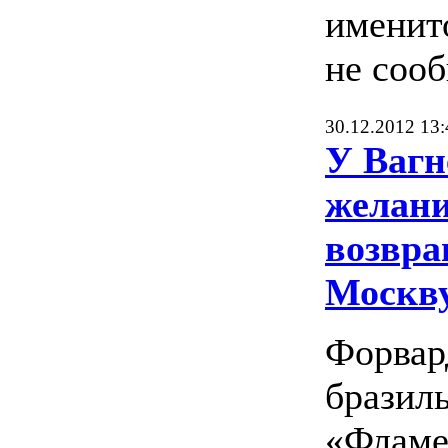
именит
не сооб
30.12.2012 13:
У Вагн
желан
возвра
Москв
Форвар
бразил
«Фламе