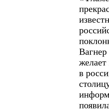
прекра
извест
россий
поклон
Вагнер
желает
в росс
столицу
информ
появила