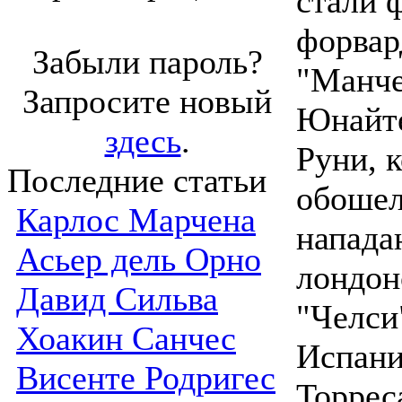
стали 
форвар
Забыли пароль?
"Манче
Запросите новый
Юнайте
здесь
.
Руни, 
Последние статьи
обоше
Карлос Марчена
напад
Асьер дель Орно
лондон
Давид Сильва
"Челси
Хоакин Санчес
Испани
Висенте Родригес
Торрес