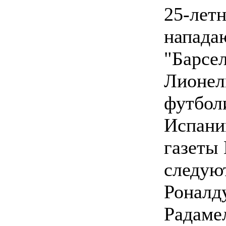
25-лет
напад
"Барсе
Лионел
футбол
Испани
газеты 
следую
Роналду
Радаме