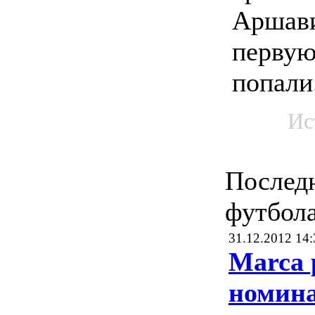
Аршави
первую
попали
Ис
Послед
футбол
31.12.2012 14:
Marca 
номин