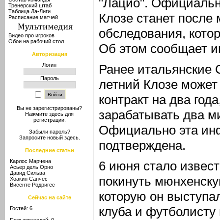
"Лацио". Официальн
Тренерский штаб
Таблица Ла-Лиги
Клозе станет после
Расписание матчей
обследования, котор
Видео про игроков
Обои на рабочий стол
Об этом сообщает и
Авторизация
Логин
Ранее итальянские 
Пароль
летний Клозе может 
контракт на два года
Вы не зарегистрированы?
зарабатывать два ми
Нажмите здесь
для
регистрации.
Официально эта ин
Забыли пароль?
Запросите новый
здесь
.
подтверждена.
Последние статьи
Карлос Марчена
6 июня стало извест
Асьер дель Орно
Давид Сильва
покинуть мюнхенскую
Хоакин Санчес
Висенте Родригес
которую он выступал
Сейчас на сайте
клуба и футболисту 
Гостей: 6