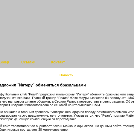
аннер
Ссылки
Контакт
Новости
редложил "Интеру" обменяться бразильцами
футбольный клуб "Реал" предложил миланскому "Интеру" обменять бразильского защ
полузащитника Кака. Главный тренер "Реала" Жозе Моуринью хотел бы заполучить Май
ь его на правом фланге обороны, а Серхио Рамоса переместить в центр защиты. Об э
ернет-издание tribalfootball.com со ссылкой на итальянские СМИ.
е общался с главным тренером "Интера" Леонардо по поводу возможного обмена игро
реагировал на это предложение, не уточняется. Указывается, что "Реал", помимо Майк
 "Интера" денежную компенсацию за переход Кака.
й сайт transfermarkt.de оценивает Кака и Майкона одинаково. По данным сайта, транс
боих игроков составляет 30 миллионов евро.