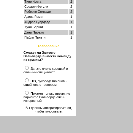
Тино Коста
2
Софьян Фегули
2
Роберто Солдадо
2
Адиль Рами
1
Андрес Гуардадо
1
Хуан Бернат
1
Дани Парехо
1
Пабло Пьятти
1
Голосование
Сможет ли Эрнесто
Вальверде вывести команду
из кризиса?
Да, это очень хороший и
сильный специалист
Нет, руководство вновь
ошиблось с тренером
Покажет только время, но
вариант с Вальверде очень
интересный
Вы должны авторизироваться,
чтобы голосовать.