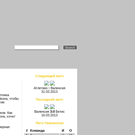
Следующий матч
Атлетико
:
Валенсия
31.03.2013
итника
кона, чтобы
Последний матч
том
Валенсия
3:0
Бетис
ков. Как
16.03.2013
она, хочет
Лига Чемпионов
ферная
#
Команда
И
О