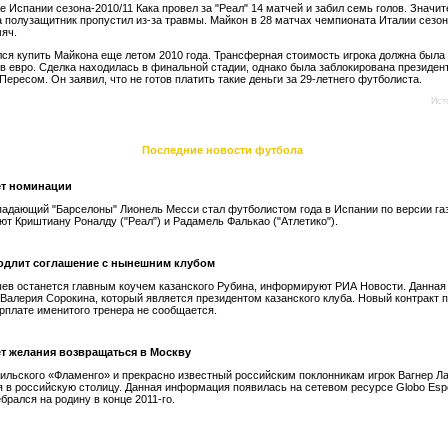
е Испании сезона-2010/11 Кака провел за "Реал" 14 матчей и забил семь голов. Значи
а полузащитник пропустил из-за травмы. Майкон в 28 матчах чемпионата Италии сезон
мяч.
лся купить Майкона еще летом 2010 года. Трансферная стоимость игрока должна была
в евро. Сделка находилась в финальной стадии, однако была заблокирована президен
ересом. Он заявил, что не готов платить такие деньги за 29-летнего футболиста.
Ист
Последние новости футбола
ет номинации
падающий "Барселоны" Лионель Месси стал футболистом года в Испании по версии га
ют Криштиану Роналду ("Реал") и Радамель Фалькао ("Атлетико").
одлит соглашение с нынешним клубом
ев останется главным коучем казанского Рубина, информируют РИА Новости. Данна
 Валерия Сорокина, который является президентом казанского клуба. Новый контракт 
зарплате именитого тренера не сообщается.
ет желания возвращаться в Москву
ильского «Фламенго» и прекрасно известный российским поклонникам игрок Вагнер Ла
 в российскую столицу. Данная информация появилась на сетевом ресурсе Globo Espo
брался на родину в конце 2011-го.