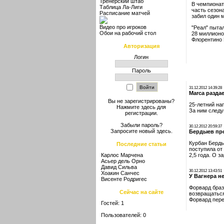
Тренерский штаб
В чемпионат
Таблица Ла-Лиги
часть сезон
Расписание матчей
забил один 
Видео про игроков
"Реал" пыта
Обои на рабочий стол
28 миллионо
Флорентино П
Авторизация
Логин
Пароль
31.12.2012 14:39:28
Marca разда
Вы не зарегистрированы?
25-летний на
Нажмите здесь
для
За ним следу
регистрации.
Забыли пароль?
30.12.2012 20:59:37
Запросите новый
здесь
.
Бердыев пр
Курбан Берды
Последние статьи
поступила от
Карлос Марчена
2,5 года. О 
Асьер дель Орно
Давид Сильва
30.12.2012 13:43:51
Хоакин Санчес
У Вагнера н
Висенте Родригес
Форвард браз
Сейчас на сайте
возвращаться
Форвард пере
Гостей: 1
Пользователей: 0