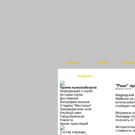
Главная
Поиск
Наш б
Разделы
"Реал" п
Прием ньюсмэйкеров
06.06.2011 13:41:44
Информация о клубе
История клуба
Мадридский 
Достижения
Майкона на 
Биографии игроков
использоват
Стадион "Месталья"
сообщает инт
Тренировочное поле
Клубный гимн
Моуринью уж
Город Валенсия
Леонардо от
Новости
получить от
Архив трансляций
Авторитетны
стоимость о
Состав команды