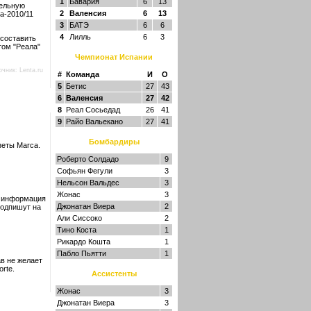
1
Бавария
6
13
тельную
2
Валенсия
6
13
а-2010/11
3
БАТЭ
6
6
4
Лилль
6
3
 составить
том "Реала"
Чемпионат Испании
очник:
Lenta.ru
#
Команда
И
О
5
Бетис
27
43
6
Валенсия
27
42
8
Реал Сосьедад
26
41
9
Райо Вальекано
27
41
Бомбардиры
зеты Marca.
Роберто Солдадо
9
Софьян Фегули
3
Нельсон Вальдес
3
Жонас
3
я информация
Джонатан Виера
2
подпишут на
Али Сиссоко
2
Тино Коста
1
Рикардо Кошта
1
Пабло Пьятти
1
в не желает
rte.
Ассистенты
Жонас
3
Джонатан Виера
3