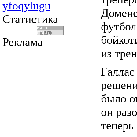
yfoqylugu
Домене
Статистика
футбол
бойкот
Реклама
из тре
Галлас 
решени
было о
он разо
теперь