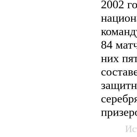
2002 го
национ
команд
84 матч
них пя
состав
защитн
серебр
призер
Ис