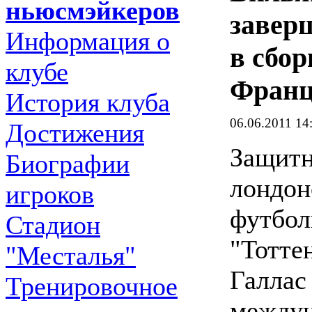
ньюсмэйкеров
завер
Информация о
в сбор
клубе
Фран
История клуба
06.06.2011 14
Достижения
Защит
Биографии
лондон
игроков
футбол
Стадион
"Тотте
"Месталья"
Галлас
Тренировочное
между