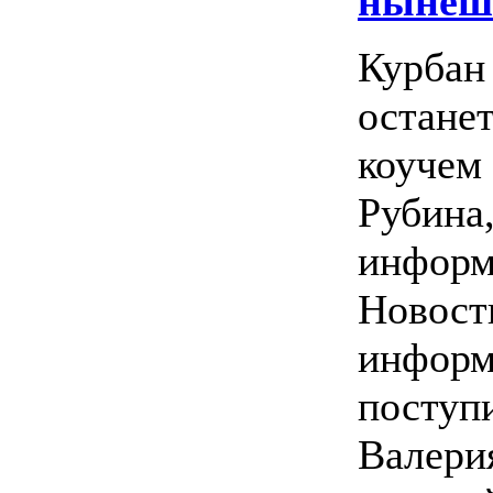
нынеш
Курбан
остане
коучем 
Рубина
инфор
Новост
информ
поступ
Валери