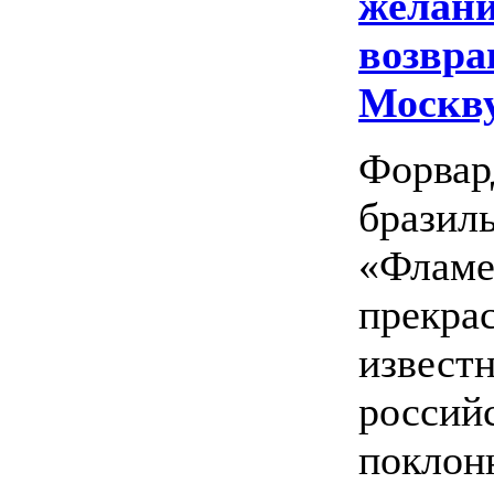
желан
возвра
Москв
Форвар
бразил
«Фламе
прекра
извест
россий
поклон