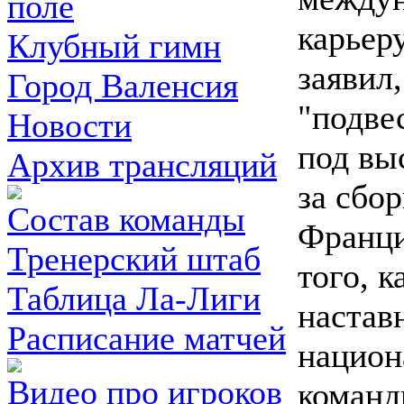
поле
карьеру
Клубный гимн
заявил
Город Валенсия
"подве
Новости
под вы
Архив трансляций
за сбо
Состав команды
Франци
Тренерский штаб
того, 
Таблица Ла-Лиги
настав
Расписание матчей
национ
Видео про игроков
команд