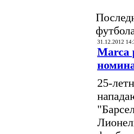
Послед
футбол
31.12.2012 14:
Marca 
номин
25-лет
напад
"Барсе
Лионел