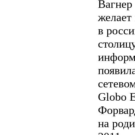
Вагнер
желает
в росс
столицу
информ
появила
сетевом
Globo E
Форвар
на роди