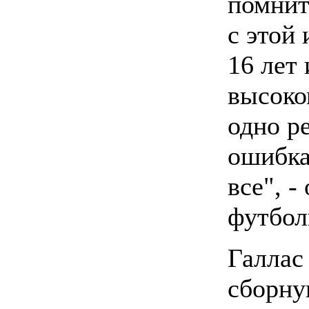
помнит
с этой 
16 лет
высоко
одно р
ошибка
все", -
футбол
Галлас
сборну