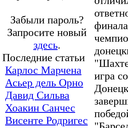
отличи
ответн
Забыли пароль?
финала
Запросите новый
чемпио
здесь
.
донецк
Последние статьи
"Шахте
Карлос Марчена
игра со
Асьер дель Орно
Донецк
Давид Сильва
заверш
Хоакин Санчес
победо
Висенте Родригес
"Барсе