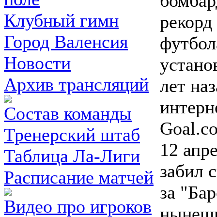
бомбар
Клубный гимн
рекорд
Город Валенсия
футбол
Новости
устано
Архив трансляций
лет на
интерн
Состав команды
Goal.c
Тренерский штаб
12 апр
Таблица Ла-Лиги
забил с
Расписание матчей
за "Ба
Видео про игроков
нынешн