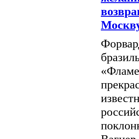
возвра
Москв
Форвар
бразил
«Фламе
прекра
извест
россий
поклон