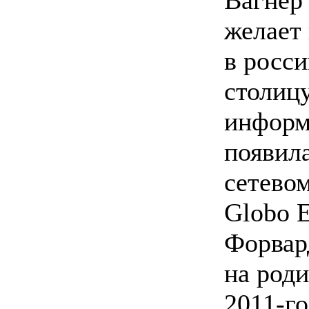
Вагнер
желает
в росс
столицу
информ
появила
сетевом
Globo E
Форвар
на роди
2011-го