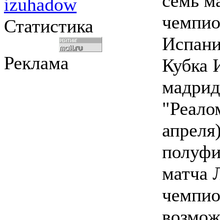
семь м
izuhadow
чемпио
Статистика
Испани
Реклама
Кубка 
мадри
"Реало
апреля)
полуф
матча 
чемпио
возмож