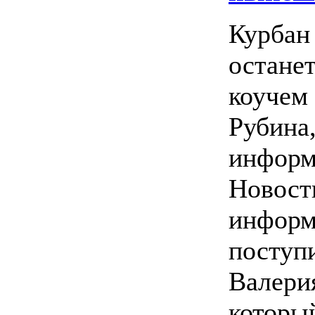
Курбан
остане
коучем 
Рубина
инфор
Новост
информ
поступ
Валери
которы