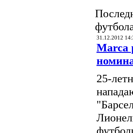
Послед
футбол
31.12.2012 14:
Marca 
номин
25-лет
напад
"Барсе
Лионел
футбол