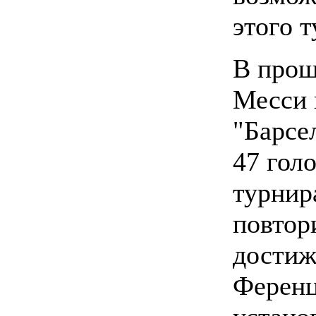
этого т
В прош
Месси 
"Барсе
47 голо
турнир
повтор
достиж
Ферен