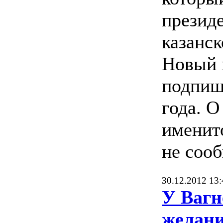
презид
казанск
Новый 
подпиш
года. О
именит
не сооб
30.12.2012 13:
У Вагн
желан