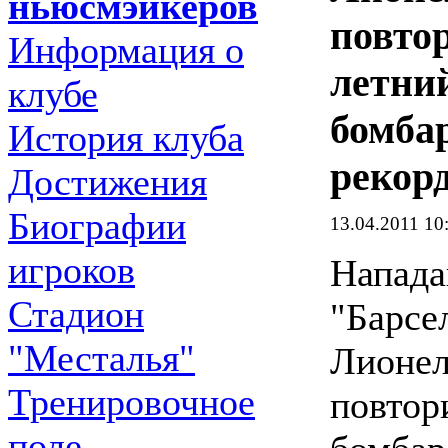
ньюсмэйкеров
повтор
Информация о
летни
клубе
бомба
История клуба
рекор
Достижения
Биографии
13.04.2011 10
игроков
Напад
Стадион
"Барсе
"Месталья"
Лионел
Тренировочное
повтор
поле