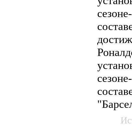
устано
сезоне-
составе
достиж
Роналд
устано
сезоне-
состав
"Барсе
Ис