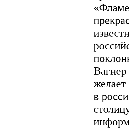
«Фламе
прекра
извест
россий
поклон
Вагнер
желает
в росс
столицу
информ