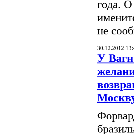
года. О
именит
не сооб
30.12.2012 13:
У Вагн
желан
возвра
Москв
Форвар
бразил