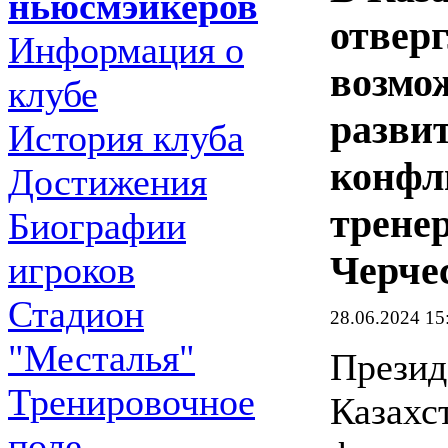
ньюсмэйкеров
отвер
Информация о
возмо
клубе
разви
История клуба
конфл
Достижения
трене
Биографии
Черче
игроков
Стадион
28.06.2024 15
"Месталья"
Презид
Тренировочное
Казахс
поле