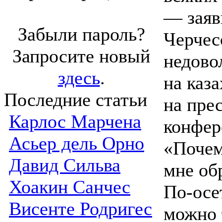
— заяв
Забыли пароль?
Черчес
Запросите новый
недово
здесь
.
на каз
Последние статьи
на прес
Карлос Марчена
конфер
Асьер дель Орно
«Почем
Давид Сильва
мне об
Хоакин Санчес
По-осе
Висенте Родригес
можно 