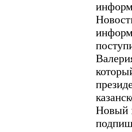
инфор
Новост
информ
поступ
Валери
которы
презид
казанск
Новый 
подпиш