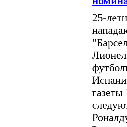
номин
25-лет
напад
"Барсе
Лионел
футбол
Испани
газеты 
следую
Роналду