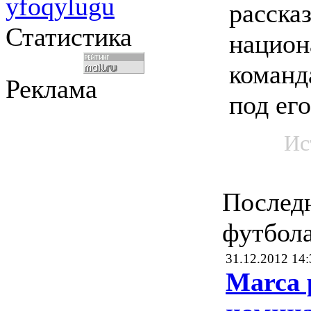
yfoqylugu
рассказ
Статистика
национ
команд
Реклама
под ег
Ис
Послед
футбол
31.12.2012 14:
Marca 